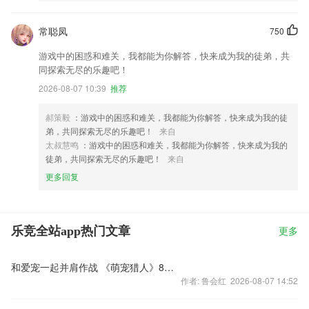
常聪凤
750
游戏中的困惑和难关，我都能为你解答，快来成为我的徒弟，共
同探索无尽的乐趣吧！
2026-08-07 10:39
推荐
郝策毅
：游戏中的困惑和难关，我都能为你解答，快来成为我的徒
弟，共同探索无尽的乐趣吧！
来自
太叔慧鸣
：游戏中的困惑和难关，我都能为你解答，快来成为我的
徒弟，共同探索无尽的乐趣吧！
来自
更多回复
乐竞全站app热门文章
更多
和爱宠一起并肩作战 《萌宠猎人》8月24日开测
作者: 鲁会红 2026-08-07 14:52