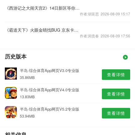
《西游记之大闹天宫2》14日新区等你来战
作者:胡富思 2026-08-09 15:17
《霸道天下》火眼金睛找BUG 京东卡疯狂送
作者:闵贵春 2026-08-09 17:56
历史版本
半岛·综合体育App网页V3.0专业版
查看详情
35.86MB
半岛·综合体育App网页V4.0专业版
查看详情
13.83MB
半岛·综合体育App网页V5.2专业版
查看详情
53.94MB