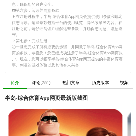
息，确保您的账户安全。
📷第六步：阅读并同意条款
👦在注册过程中，
半岛·综合体育App网页
会提供使用条款和规定
供您阅读。这些条款包括平台的使用规范、隐私政策等内容。在
注册之前，请仔细阅读并理解这些条款，并确保您同意并愿意遵
守。
🏺第七步：完成注册
🕡一旦您完成了所有必要的步骤，并同意了
半岛·综合体育App网
页
的条款，恭喜您！您已经成功注册了半岛·综合体育App网页账
户。现在，您可以畅享
半岛·综合体育App网页
提供的丰富体育赛
事、刺激的游戏体验以及其他令人兴奋
简介
评论(751)
热门文章
历史版本
视频
半岛·综合体育App网页最新版截图