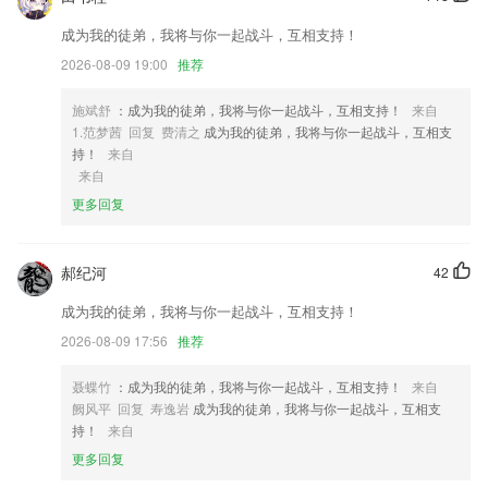
1,支持通知信息的发布服务。
成为我的徒弟，我将与你一起战斗，互相支持！
2,文本编辑和管理功能让你工作更加高效
2026-08-09 19:00
推荐
3,汇集了全网海量漫画资源，每天定时更新漫画。
4,无论是毕业纪念、恋爱故事、旅途日记、宝贝成长记录，还是欢聚时
施斌舒
：成为我的徒弟，我将与你一起战斗，互相支持！
来自
刻…这里都能找到专属模版，批量上传，智能排版，记录2265用户的光
1.范梦茜 回复 费清之
成为我的徒弟，我将与你一起战斗，互相支
阴故事。
持！
来自
来自
5,【可提供以下医院的医生号源】：
更多回复
6,「多种服务」出租车、专车、快车，满足你多样出行需求！
半岛·综合体育App网页软件优势
郝纪河
42
1.233网校拥有丰富而全面的考试资源，APP涵盖建筑类、财会类、职业
成为我的徒弟，我将与你一起战斗，互相支持！
资格类、学历类、外语类、公务员、IT认证、医药、外贸等共40多种主流
考试内容，每天都有实时的考试资讯为你呈现。
2026-08-09 17:56
推荐
2.【采用AI大数据技术准确评估普通话水平等级】
聂蝶竹
：成为我的徒弟，我将与你一起战斗，互相支持！
来自
3.点击跳过按钮，跳过题目，就能迅速的跳过各种难题。
阙风平 回复 寿逸岩
成为我的徒弟，我将与你一起战斗，互相支
持！
来自
4.在实际应用中有效解决了行业监管部门及交通行业两个主体责任的落实
问题
更多回复
5.可以自动处理各种弹出窗口，自动回答问题，自动验证识别码。