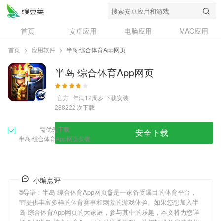
首页
安卓应用
电脑应用
MAC应用
资讯
专题
设计奖
创意应用
首页
>
应用软件
>
半岛·综合体育App网页
问答
半岛·综合体育App网页
官方
年满12周岁
下载安装
次下载
288222
需优先下载
安全下载
半岛·综合体育App网页安装
小编点评
🌐导语：
半岛·综合体育App网页
🔏是一家备受瞩目的体育平台，
🌁提供丰富多样的体育赛事和刺激的游戏体验。如果您想加入
半
岛·综合体育App网页
的大家庭，参与其中的乐趣，本文将为您详