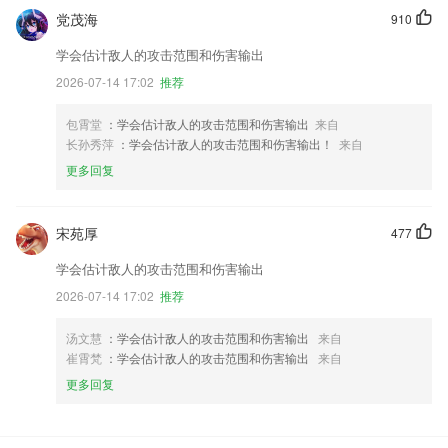
党茂海
910
学会估计敌人的攻击范围和伤害输出
2026-07-14 17:02
推荐
包霄堂
：学会估计敌人的攻击范围和伤害输出
来自
长孙秀萍
：学会估计敌人的攻击范围和伤害输出！
来自
更多回复
宋苑厚
477
学会估计敌人的攻击范围和伤害输出
2026-07-14 17:02
推荐
汤文慧
：学会估计敌人的攻击范围和伤害输出
来自
崔霄梵
：学会估计敌人的攻击范围和伤害输出
来自
更多回复