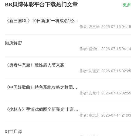
BB贝博体彩平台下载热门文章
更多
《新三国OL》10日新服“一将成名”经典来袭
作者: 农杰雄 2026-07-15 04:19
厕所解密
作者: 盛锦仁 2026-07-15 04:14
《勇者斗恶魔》魔性愚人节来袭
作者: 沈强荣 2026-07-15 02:25
《中国好歌曲》特色系统攻略之舞团系统
作者: 安梵叶 2026-07-15 02:55
《少林寺》手游戏截图全新曝光 丰富大气少林派
作者: 卓志永 2026-07-14 21:03
幻世启源