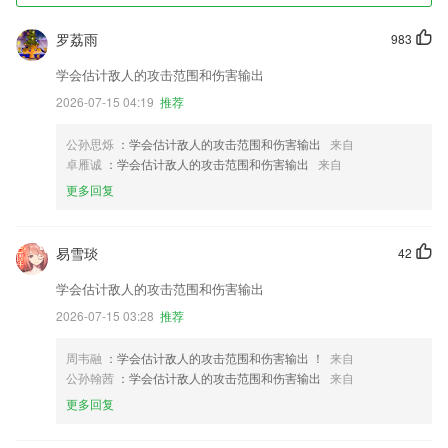
罗荔雨
983
学会估计敌人的攻击范围和伤害输出
2026-07-15 04:19
推荐
公孙思烁
：学会估计敌人的攻击范围和伤害输出
来自
卓雁诚
：学会估计敌人的攻击范围和伤害输出
来自
更多回复
易雪琰
42
学会估计敌人的攻击范围和伤害输出
2026-07-15 03:28
推荐
周韦融
：学会估计敌人的攻击范围和伤害输出 ！
来自
公孙翰茜
：学会估计敌人的攻击范围和伤害输出
来自
更多回复