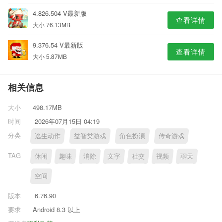
4.826.504 V最新版
查看详情
大小 76.13MB
9.376.54 V最新版
查看详情
大小 5.87MB
相关信息
大小
498.17MB
时间
2026年07月15日 04:19
分类
逃生动作
益智类游戏
角色扮演
传奇游戏
TAG
休闲
趣味
消除
文字
社交
视频
聊天
空间
版本
6.76.90
要求
Android 8.3 以上