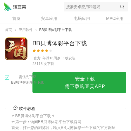
BB贝博体彩平台下载
首页
安卓应用
电脑应用
MAC应用
资讯
专题
设计奖
创意应用
首页
>
应用软件
>
BB贝博体彩平台下载
问答
BB贝博体彩平台下载
官方
年满16周岁
下载安装
次下载
23118
需优先下载
安全下载
BB贝博体彩平台下载
需下载豌豆荚APP
软件教程
🥤BB贝博体彩平台下载🥤
🦈第一步：访问BB贝博体彩平台下载官网
首先，打开您的浏览器，输入BB贝博体彩平台下载的官方网址