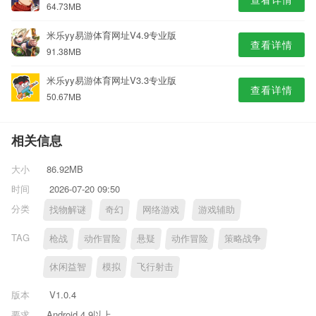
64.73MB
米乐yy易游体育网址V4.9专业版
查看详情
91.38MB
米乐yy易游体育网址V3.3专业版
查看详情
50.67MB
相关信息
大小
86.92MB
时间
2026-07-20 09:50
分类
找物解谜
奇幻
网络游戏
游戏辅助
TAG
枪战
动作冒险
悬疑
动作冒险
策略战争
休闲益智
模拟
飞行射击
版本
V1.0.4
要求
Android 4.9以上