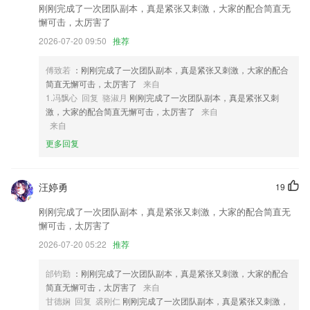
刚刚完成了一次团队副本，真是紧张又刺激，大家的配合简直无
2,◇原创小说速度更新，小说阅读快人一步；
懈可击，太厉害了
3,梳理天下新闻，聚焦城区热点，探寻城区魅力，感受黄陂之美；
2026-07-20 09:50
推荐
4,【心理咨询新大纲免费题库】
傅致若
：刚刚完成了一次团队副本，真是紧张又刺激，大家的配合
5,事件时间倒序计时
简直无懈可击，太厉害了
来自
6,帮助孩子们认识单词，提高听力能力。
1.冯飘心 回复 骆淑月
刚刚完成了一次团队副本，真是紧张又刺
激，大家的配合简直无懈可击，太厉害了
来自
米乐yy易游体育网址软件优势
来自
1.各个单元字、词、句、段、篇的归纳和总结
更多回复
2.一键筛选适合你的课程，手机学习，效率自然高。
3.专为老师打造的班级排课管理手机软件
汪婷勇
19
4.它也源于我们的对产品追求：
刚刚完成了一次团队副本，真是紧张又刺激，大家的配合简直无
懈可击，太厉害了
5.万花筒，9种模式任意选择
2026-07-20 05:22
推荐
6.精选考题，超全考点，重难点解读，助力2021银行从业考试轻松通关！
米乐yy易游体育网址更新了什么?
邰钧勤
：刚刚完成了一次团队副本，真是紧张又刺激，大家的配合
简直无懈可击，太厉害了
来自
优化转发功能不点发表的问题
甘德娴 回复 裘刚仁
刚刚完成了一次团队副本，真是紧张又刺激，