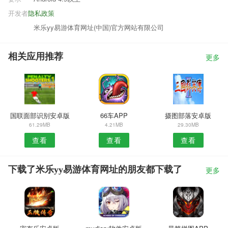
开发者
隐私政策
米乐yy易游体育网址(中国)官方网站有限公司
相关应用推荐
更多
国联面部识别安卓版
66车APP
摄图部落安卓版
61.29MB
4.21MB
29.30MB
查看
查看
查看
下载了米乐yy易游体育网址的朋友都下载了
更多