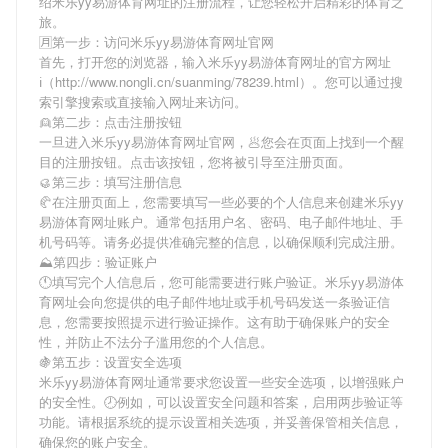
绍
米乐yy易游体育网址
的注册流程，让您轻松开启精彩的体育之
旅。
🈷第一步：访问米乐yy易游体育网址官网
首先，打开您的浏览器，输入
米乐yy易游体育网址
的官方网址
ℹ（http://www.nongli.cn/suanming/78239.html）。您可以通过搜
索引擎搜索或直接输入网址来访问。
👱第二步：点击注册按钮
一旦进入
米乐yy易游体育网址
官网，🥟您会在页面上找到一个醒
目的注册按钮。点击该按钮，您将被引导至注册页面。
🥮第三步：填写注册信息
🥐在注册页面上，您需要填写一些必要的个人信息来创建
米乐yy
易游体育网址
账户。通常包括用户名、密码、电子邮件地址、手
机号码等。请务必提供准确完整的信息，以确保顺利完成注册。
⛰第四步：验证账户
🕚填写完个人信息后，您可能需要进行账户验证。
米乐yy易游体
育网址
会向您提供的电子邮件地址或手机号码发送一条验证信
息，您需要按照提示进行验证操作。这有助于确保账户的安全
性，并防止不法分子滥用您的个人信息。
🍇第五步：设置安全选项
米乐yy易游体育网址
通常要求您设置一些安全选项，以增强账户
的安全性。🕗例如，可以设置安全问题和答案，启用两步验证等
功能。请根据系统的提示设置相关选项，并妥善保管相关信息，
确保您的账户安全。