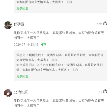
新增多项新需求；
大家的配合简直无懈可击，太厉害了
来自
更多回复
文件详情卡住问题修复
添加拼团旅游模块，快来上线体验吧；
工单AGC活动的push消息接入
伏羽园
552
书城首页搜索框露出啦，找书更方便
刚刚完成了一次团队副本，真是紧张又刺激，大家的配合简直无
懈可击，太厉害了
联系我们
以上就是米乐yy易游体育网址的介绍，如果您喜欢这款软件，您可以到
2026-07-19 23:46
推荐
应用商店进行打分评论，说出您的使用经历，以帮助我们更好的对产品进
行优化修改。
温惠克
：刚刚完成了一次团队副本，真是紧张又刺激，大家的配合
简直无懈可击，太厉害了
来自
澹台威君 回复 公冶启娜
刚刚完成了一次团队副本，真是紧张又刺
激，大家的配合简直无懈可击，太厉害了
来自
更多回复
公冶艺振
81
刚刚完成了一次团队副本，真是紧张又刺激，大家的配合简直无
懈可击，太厉害了