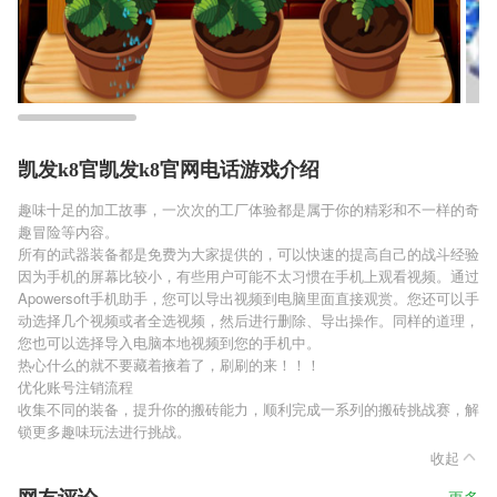
凯发k8官凯发k8官网电话游戏介绍
趣味十足的加工故事，一次次的工厂体验都是属于你的精彩和不一样的奇
趣冒险等内容。
所有的武器装备都是免费为大家提供的，可以快速的提高自己的战斗经验
因为手机的屏幕比较小，有些用户可能不太习惯在手机上观看视频。通过
Apowersoft手机助手，您可以导出视频到电脑里面直接观赏。您还可以手
动选择几个视频或者全选视频，然后进行删除、导出操作。同样的道理，
您也可以选择导入电脑本地视频到您的手机中。
热心什么的就不要藏着掖着了，刷刷的来！！！
优化账号注销流程
收集不同的装备，提升你的搬砖能力，顺利完成一系列的搬砖挑战赛，解
锁更多趣味玩法进行挑战。
收起