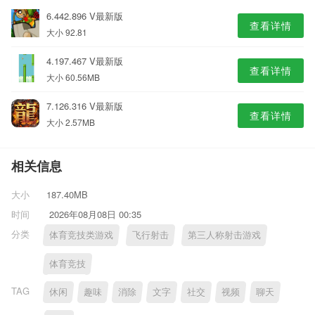
6.442.896 V最新版
查看详情
大小 92.81
4.197.467 V最新版
查看详情
大小 60.56MB
7.126.316 V最新版
查看详情
大小 2.57MB
相关信息
大小
187.40MB
时间
2026年08月08日 00:35
分类
体育竞技类游戏
飞行射击
第三人称射击游戏
体育竞技
TAG
休闲
趣味
消除
文字
社交
视频
聊天