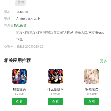
空间
版本
8.58.80
要求
Android 8.4 以上
开发者
隐私政策
凯发k8官凯发k8官网电话(首页)官方网站-登录入口/网页版/app
下载
备案号：豫B2-20030028-29
相关应用推荐
更多
射击罐头
什么是战斗
权倾东汉
5.39GB
6.94GB
318.5MB
查看
查看
查看