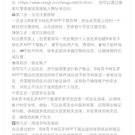
址（https://www.nongli.cn/chengyu/6016.html）。您可以通过搜
索引擎搜索或直接输入网址来访问。
🖨第二步：点击注册按钮
一旦进入B体育卡纳瓦罗APP下载官网，您会在页面上找到一个
醒目的注册按钮。点击该按钮，您将被引导至注册页面。
💽第三步：填写注册信息
在注册页面上，您需要填写一些必要的个人信息来创建B体育卡
纳瓦罗APP下载账户。通常包括用户名、🍟密码、🐜电子邮件地
址、🚛手机号码等。请务必提供准确完整的信息，以确保顺利完
成注册。
🧁第四步：验证账户
填写完个人信息后，您可能需要进行账户验证。B体育卡纳瓦罗
APP下载会向您提供的电子邮件地址或手机号码发送一条验证信
息，您需要按照提示进行验证操作。这有助于确保账户的安全
性，并防止不法分子滥用您的个人信息。
🌱第五步：设置安全选项
B体育卡纳瓦罗APP下载通常要求您设置一些安全选项，以增强
账户的安全性。例如，可以设置安全问题和答案，启用两步验证
等功能。请根据系统的提示设置相关选项，并妥善保管相关信
息，确保您的账户安全。
🅿第六步：阅读并同意条款
在注册过程中，B体育卡纳瓦罗APP下载会提供使用条款和规定
供您阅读。这些条款包括平台的使用规范、🍘隐私政策等内容。