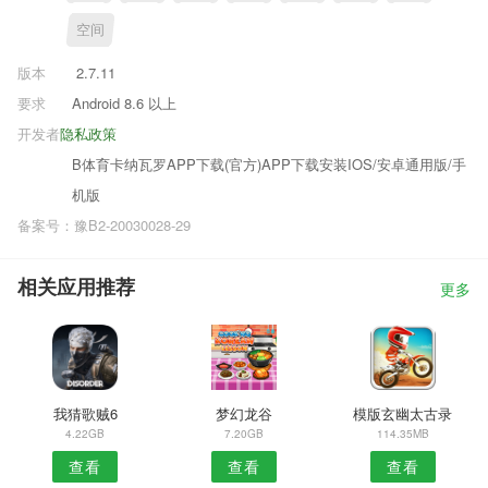
空间
版本
2.7.11
要求
Android 8.6 以上
开发者
隐私政策
B体育卡纳瓦罗APP下载(官方)APP下载安装IOS/安卓通用版/手
机版
备案号：豫B2-20030028-29
相关应用推荐
更多
我猜歌贼6
梦幻龙谷
模版玄幽太古录
4.22GB
7.20GB
114.35MB
查看
查看
查看