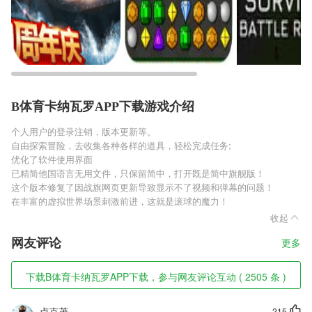
B体育卡纳瓦罗APP下载游戏介绍
个人用户的登录注销，版本更新等。
自由探索冒险，去收集各种各样的道具，轻松完成任务;
优化了软件使用界面
已精简他国语言无用文件，只保留简中，打开既是简中旗舰版！
这个版本修复了因战旗网页更新导致显示不了视频和弹幕的问题！
在丰富的虚拟世界场景刺激前进，这就是滚球的魔力！
收起
网友评论
更多
下载B体育卡纳瓦罗APP下载，参与网友评论互动 ( 2505 条 )
卢克茂
215