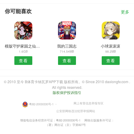
你可能喜欢
更多
模版守护家园之仙侠录
我的三国志
小球滚滚滚
1.6GB
714.54MB
98.2MB
查看
查看
查看
© 2010 至今 B体育卡纳瓦罗APP下载 版权所有。© Since 2010 daxiongtv.com .
All rights reserved.
版权保护投诉指引
网上有害信息举报专区
粤B2-20030330号-1
・
公安部网络违法犯罪举报网站
增值电信业务经营许可证：粤B2-20030330号-1
网络出版服务许可证：
（署）网出证（京）字第827号