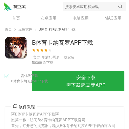
B体育卡纳瓦罗APP下载
首页
安卓应用
电脑应用
MAC应用
资讯
专题
设计奖
创意应用
首页
>
应用软件
>
B体育卡纳瓦罗APP下载
问答
B体育卡纳瓦罗APP下载
官方
年满16周岁
下载安装
次下载
50369
需优先下载
安全下载
B体育卡纳瓦罗APP下载
需下载豌豆荚APP
软件教程
🆖B体育卡纳瓦罗APP下载🆖
🈷第一步：访问B体育卡纳瓦罗APP下载官网
首先，打开您的浏览器，输入B体育卡纳瓦罗APP下载的官方网