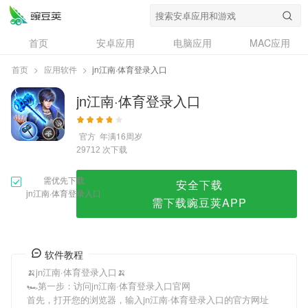
jn江南·体育登录入口
首页
安卓应用
电脑应用
MAC应用
资讯
专题
设计奖
创意应用
首页
>
应用软件
>
jn江南·体育登录入口
问答
jn江南·体育登录入口
官方
年满16周岁
次下载
29712
需优先下载
安全下载
jn江南·体育登录入口
需下载豌豆荚APP
软件教程
🍌jn江南·体育登录入口🍌
🏎第一步：访问jn江南·体育登录入口官网
首先，打开您的浏览器，输入jn江南·体育登录入口的官方网址