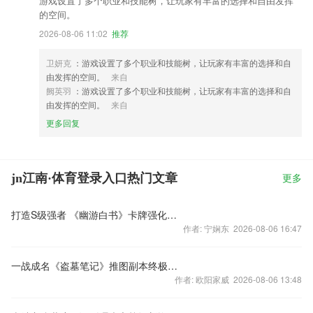
游戏设置了多个职业和技能树，让玩家有丰富的选择和自由发挥
的空间。
2026-08-06 11:02
推荐
卫妍克
：游戏设置了多个职业和技能树，让玩家有丰富的选择和自
由发挥的空间。
来自
阙英羽
：游戏设置了多个职业和技能树，让玩家有丰富的选择和自
由发挥的空间。
来自
更多回复
jn江南·体育登录入口热门文章
更多
打造S级强者 《幽游白书》卡牌强化攻略
作者: 宁娴东 2026-08-06 16:47
一战成名《盗墓笔记》推图副本终极闯关
作者: 欧阳家威 2026-08-06 13:48