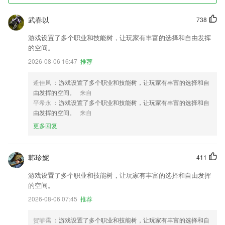
武春以
738
游戏设置了多个职业和技能树，让玩家有丰富的选择和自由发挥
的空间。
2026-08-06 16:47
推荐
逄佳凤
：游戏设置了多个职业和技能树，让玩家有丰富的选择和自
由发挥的空间。
来自
平希永
：游戏设置了多个职业和技能树，让玩家有丰富的选择和自
由发挥的空间。
来自
更多回复
韩珍妮
411
游戏设置了多个职业和技能树，让玩家有丰富的选择和自由发挥
的空间。
2026-08-06 07:45
推荐
贺菲霭
：游戏设置了多个职业和技能树，让玩家有丰富的选择和自