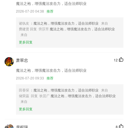
魔法之袍，增强魔法攻击力，适合法师职业
视频叠加支持多行自定义文本,支持自定义文本颜色和字体
2026-07-20 04:38
推荐
SuperSteady 兼容 QooCam 8K的 251固件版本拍摄的视频
米读真懂你，看书更随心
诸纨友
：魔法之袍，增强魔法攻击力，适合法师职业
来自
费建贤 回复 劳莎芳
魔法之袍，增强魔法攻击力，适合法师职业
优化统计
来自
支持保存多张图片至本地
更多回复
特卖产品详情页调整优化
联系我们
萧翠忠
12
以上就是RAYBET入口的介绍，如果您喜欢这款软件，您可以到应用商店
进行打分评论，说出您的使用经历，以帮助我们更好的对产品进行优化修
魔法之袍，增强魔法攻击力，适合法师职业
改。
2026-07-20 09:33
推荐
田香琛
：魔法之袍，增强魔法攻击力，适合法师职业
来自
储荣蕊 回复 狄芸广
魔法之袍，增强魔法攻击力，适合法师职业
来自
更多回复
房程瑞
8