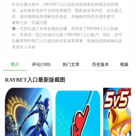
🥢在注册过程中，
RAYBET入口
会提供使用条款和规定供您阅
读。这些条款包括平台的使用规范、隐私政策等内容。在注册之
前，请仔细阅读并理解这些条款，并确保您同意并愿意遵守。
🗑第七步：完成注册
🌚一旦您完成了所有必要的步骤，并同意了
RAYBET入口
的条
款，恭喜您！您已经成功注册了RAYBET入口账户。现在，您可
以畅享
RAYBET入口
提供的丰富体育赛事、刺激的游戏体验以及
其他令人兴奋
简介
评论(100)
热门文章
历史版本
视频
RAYBET入口最新版截图