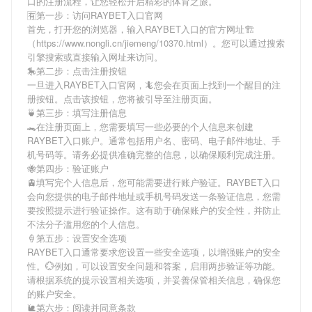
口
的注册流程，让您轻松开启精彩的体育之旅。
🈶第一步：访问RAYBET入口官网
首先，打开您的浏览器，输入
RAYBET入口
的官方网址🏗
（https://www.nongli.cn/jiemeng/10370.html）。您可以通过搜索
引擎搜索或直接输入网址来访问。
🎠第二步：点击注册按钮
一旦进入
RAYBET入口
官网，🦎您会在页面上找到一个醒目的注
册按钮。点击该按钮，您将被引导至注册页面。
🍵第三步：填写注册信息
🐊在注册页面上，您需要填写一些必要的个人信息来创建
RAYBET入口
账户。通常包括用户名、密码、电子邮件地址、手
机号码等。请务必提供准确完整的信息，以确保顺利完成注册。
🐝第四步：验证账户
🚊填写完个人信息后，您可能需要进行账户验证。
RAYBET入口
会向您提供的电子邮件地址或手机号码发送一条验证信息，您需
要按照提示进行验证操作。这有助于确保账户的安全性，并防止
不法分子滥用您的个人信息。
🍦第五步：设置安全选项
RAYBET入口
通常要求您设置一些安全选项，以增强账户的安全
性。💮例如，可以设置安全问题和答案，启用两步验证等功能。
请根据系统的提示设置相关选项，并妥善保管相关信息，确保您
的账户安全。
🐌第六步：阅读并同意条款