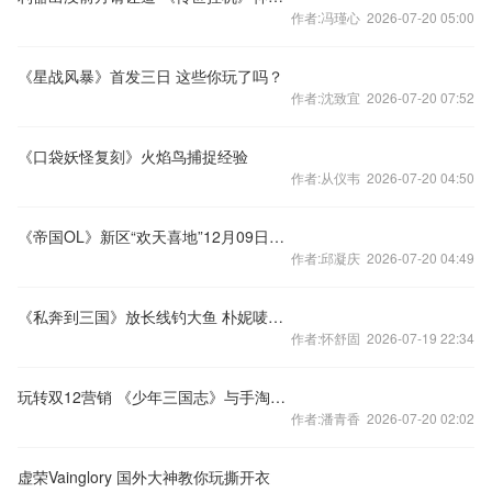
作者:冯瑾心 2026-07-20 05:00
《星战风暴》首发三日 这些你玩了吗？
作者:沈致宜 2026-07-20 07:52
《口袋妖怪复刻》火焰鸟捕捉经验
作者:从仪韦 2026-07-20 04:50
《帝国OL》新区“欢天喜地”12月09日11点火爆开启！
作者:邱凝庆 2026-07-20 04:49
《私奔到三国》放长线钓大鱼 朴妮唛领你抽关羽
作者:怀舒固 2026-07-19 22:34
玩转双12营销 《少年三国志》与手淘跨界合作
作者:潘青香 2026-07-20 02:02
虚荣Vainglory 国外大神教你玩撕开衣