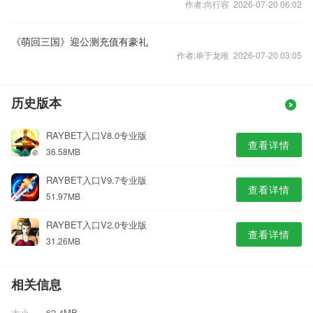
作者:尚行容 2026-07-20 06:02
《萌回三国》迎公测充值有豪礼
作者:单于龙唯 2026-07-20 03:05
历史版本
RAYBET入口V8.0专业版
查看详情
36.58MB
RAYBET入口V9.7专业版
查看详情
51.97MB
RAYBET入口V2.0专业版
查看详情
31.26MB
相关信息
大小
62.4MB