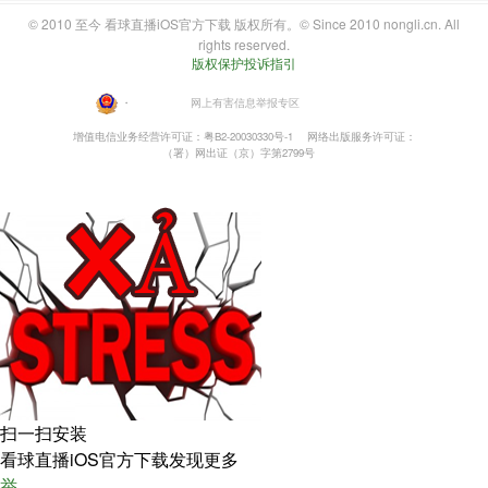
© 2010 至今 看球直播iOS官方下载 版权所有。© Since 2010 nongli.cn. All
rights reserved.
版权保护投诉指引
・
网上有害信息举报专区
增值电信业务经营许可证：粤B2-20030330号-1
网络出版服务许可证：
（署）网出证（京）字第2799号
扫一扫安装
看球直播iOS官方下载发现更多
举