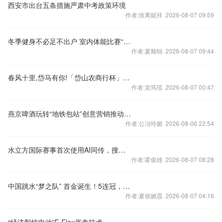
西安市出台五条措施严肃中考政策环境
作者:徐离妮祥 2026-08-07 09:59
冬季健身不必足不出户 室内体能比赛“再出发”
作者:夏顺锦 2026-08-07 09:44
春风十里,岱马有你!「岱山农商行杯」2023岱山海岬半程马拉松圆满
作者:党筠瑶 2026-08-07 00:47
燕京啤酒玩转“地铁包站”创意营销推动燕京品牌年轻化转型战略升
作者:公冶玲媚 2026-08-06 22:54
水立方国际赛事首次使用AI同传，搜狗同传与体育跨界碰撞
作者:霍俊雄 2026-08-07 08:28
中国跳水“梦之队” 首金诞生！5连冠，稳！
作者:夏侯婉霞 2026-08-07 04:16