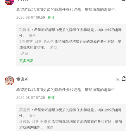
2,软件拥有丰富的预设滤镜、变色字幕水印等众多好玩有趣功能
希望游戏能增加更多的隐藏任务和谜题，增加游戏的趣味性。
3,自动代码缩进（使用jsbeautify）
2026-08-07 09:59
推荐
4,超多好玩的特效2265制作教程，很多特效带你制作出大片。
巩昌成
：希望游戏能增加更多的隐藏任务和谜题，增加游戏的趣味
5,任务派发，团队协同作业，随时跟踪进程，及时反馈进度，时时推送通
性。
来自
知，高效管控提升团队执行力！支持文档、图片附件；
1.管奇芝 回复 党茗全
希望游戏能增加更多的隐藏任务和谜题，增
6,最全的内容更快了解，更好的学习不同口琴知识的轻松便捷。
加游戏的趣味性。
来自
来自
看球直播iOS官方下载软件优势
更多回复
1.从基础的P图工具功能讲解，到处理模板的分享都有，手把手指导模
式，让你更快掌握到ps技巧。
童康莉
26
2.同时潜移默化的让宝宝养成良好的性格、习惯，形成终身受益的品德、
情感和能力;
希望游戏能增加更多的隐藏任务和谜题，增加游戏的趣味性。
3.超好用的数学学习平台，在线各种教学模式等都有。
2026-08-07 07:36
推荐
4.每天都会实时为你分享一些好句子，你可以每天记忆积累。
莫雪宏
：希望游戏能增加更多的隐藏任务和谜题，增加游戏的趣味
5.观看老师直播在线授课，快速学习知识的同时，还能随时提供互动，解
性。
来自
答学习难题。
终若飘 回复 封奇素
希望游戏能增加更多的隐藏任务和谜题，增加
游戏的趣味性。
来自
6.视频文字多位一体，应试细节一目了然