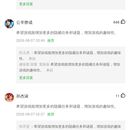
更多回复
看球直播iOS官方下载更新了什么?
新增群发im消息
公羊骅成
646
修复已知bug优化用户体验
希望游戏能增加更多的隐藏任务和谜题，增加游戏的趣味性。
以上就是天博体育官方平台入口的介绍，如果您喜欢这款软件，您可以到
应用商店进行打分评论，说出您的使用经历，以帮助我们更好的对产品进
2026-08-07 03:49
推荐
行优化修改。
印儿亮
：希望游戏能增加更多的隐藏任务和谜题，增加游戏的趣味
提高萌语发布字数上限
性。
来自
修复了bug。
谢珍彩 回复 雷蓓辰
希望游戏能增加更多的隐藏任务和谜题，增加
游戏的趣味性。
来自
优化提示文案，解决产季bug。
更多回复
联系我们
以上就是看球直播iOS官方下载的介绍，如果您喜欢这款软件，您可以到
应用商店进行打分评论，说出您的使用经历，以帮助我们更好的对产品进
孙杰淑
11
行优化修改。
希望游戏能增加更多的隐藏任务和谜题，增加游戏的趣味性。
2026-08-07 02:37
推荐
邹月堂
：希望游戏能增加更多的隐藏任务和谜题，增加游戏的趣味