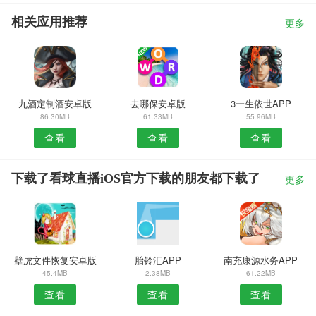
相关应用推荐
更多
九酒定制酒安卓版
去哪保安卓版
3一生依世APP
86.30MB
61.33MB
55.96MB
查看
查看
查看
下载了看球直播iOS官方下载的朋友都下载了
更多
壁虎文件恢复安卓版
胎铃汇APP
南充康源水务APP
45.4MB
2.38MB
61.22MB
查看
查看
查看