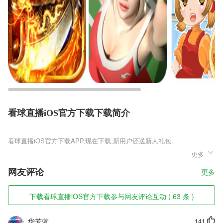
看球直播iOS官方下载下载简介
看球直播iOS官方下载
更多
看球直播iOS官方下载是一款独霸天下的青剑绝唱，玄幻的仙侠情节，深
深地吸引着仙侠玩家们的心，带玩家们沉浸在奇幻的玄妙世界，享受仙侠
网友评论
更多
战歌的洗礼。超棒的仙侠福利，丰厚的奖品等待着玩家们去领取，喜欢这
类游戏的小伙伴赶快下载体验吧。
下载看球直播iOS官方下载参与网友评论互动 ( 63 条 )
看球直播iOS官方下载软件特色
1,【实时资讯】随时更报考相关资讯，让考试做到随机应变。
华芳蓝
141