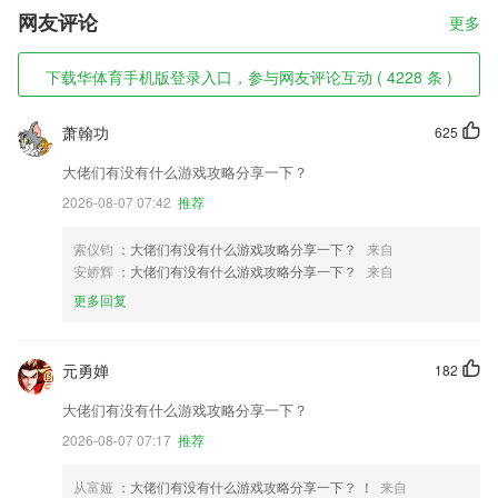
网友评论
更多
下载华体育手机版登录入口，参与网友评论互动 ( 4228 条 )
萧翰功
625
大佬们有没有什么游戏攻略分享一下？
2026-08-07 07:42
推荐
索仪钧
：大佬们有没有什么游戏攻略分享一下？
来自
安娇辉
：大佬们有没有什么游戏攻略分享一下？
来自
更多回复
元勇婵
182
大佬们有没有什么游戏攻略分享一下？
2026-08-07 07:17
推荐
从富娅
：大佬们有没有什么游戏攻略分享一下？ ！
来自