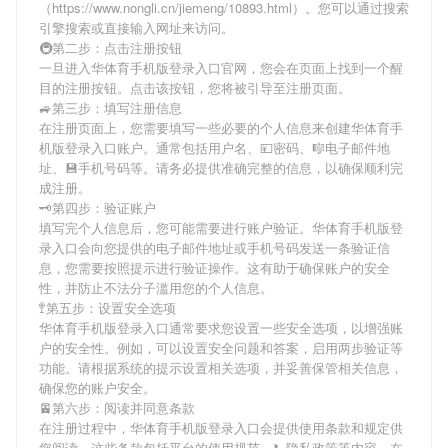
（https://www.nongli.cn/jiemeng/10893.html）。您可以通过搜索
引擎搜索或直接输入网址来访问。
🚇第二步：点击注册按钮
一旦进入华体育手机版登录入口官网，您会在页面上找到一个醒
目的注册按钮。点击该按钮，您将被引导至注册页面。
🚙第三步：填写注册信息
在注册页面上，您需要填写一些必要的个人信息来创建华体育手
机版登录入口账户。通常包括用户名、💴密码、🎼电子邮件地
址、💾手机号码等。请务必提供准确完整的信息，以确保顺利完
成注册。
🗝第四步：验证账户
填写完个人信息后，您可能需要进行账户验证。华体育手机版登
录入口会向您提供的电子邮件地址或手机号码发送一条验证信
息，您需要按照提示进行验证操作。这有助于确保账户的安全
性，并防止不法分子滥用您的个人信息。
🚏第五步：设置安全选项
华体育手机版登录入口通常要求您设置一些安全选项，以增强账
户的安全性。例如，可以设置安全问题和答案，启用两步验证等
功能。请根据系统的提示设置相关选项，并妥善保管相关信息，
确保您的账户安全。
🚈第六步：阅读并同意条款
在注册过程中，华体育手机版登录入口会提供使用条款和规定供
您阅读。这些条款包括平台的使用规范、📞隐私政策等内容。在