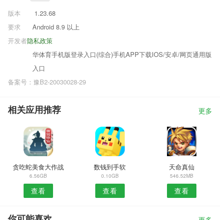
版本
1.23.68
要求
Android 8.9 以上
开发者
隐私政策
华体育手机版登录入口(综合)手机APP下载IOS/安卓/网页通用版
入口
备案号：豫B2-20030028-29
相关应用推荐
更多
贪吃蛇美食大作战
数钱到手软
天命真仙
6.56GB
0.10GB
546.52MB
查看
查看
查看
你可能喜欢