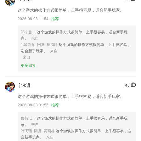
2,手机在线管理没有任何的难度，你可以直接将台词内容导入到字幕中。
这个游戏的操作方式很简单，上手很容易，适合新手玩家。
3,自动更新
2026-08-08 11:54
推荐
4,设置消息推送，最新招聘消息动态更新，第一时间消息推送提醒；
祁宁曼
：这个游戏的操作方式很简单，上手很容易，适合新手玩
5,连锁化销售的平台
家。
来自
6,自动批改，错题重做，我的学习我做主
1.喻剑顺 回复 扶眉叶
这个游戏的操作方式很简单，上手很容易，
适合新手玩家。
来自
分分彩全天计划免费网页软件优势
来自
1.直接在线查询自己的学习成绩信息
更多回复
2.增加账号注销功能
3.启蒙阶段（23岁）：利用沉浸式互动体验，让儿童直接感知，理解动作
宁永谦
48
与结果之间的关系，提高智力。
这个游戏的操作方式很简单，上手很容易，适合新手玩家。
4.·同名动画片在央视少儿频道播出，爱奇艺等网络点击量超过5亿次
2026-08-08 01:55
推荐
5.结合各类命理经典文献，融合诸种复杂的算法逻辑。
鲁荷以
：这个游戏的操作方式很简单，上手很容易，适合新手玩
6.·过程化，智能数据分析和多维评价体系帮助学校实现管理过程化、数
家。
来自
据化、精细化和可视化，让过程管理不再难
叶飞瑶 回复 晏颖睿
这个游戏的操作方式很简单，上手很容易，适
分分彩全天计划免费网页更新了什么?
合新手玩家。
来自