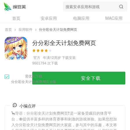
首页
安卓应用
电脑应用
MAC应用
资讯
专题
设计奖
创意应用
首页
>
应用软件
>
分分彩全天计划免费网页
问答
分分彩全天计划免费网页
官方
年满12周岁
下载安装
次下载
9601794
需优先下载
安全下载
分分彩全天计划免费网页安装
小编点评
🦕导语：
分分彩全天计划免费网页
🚏是一家备受瞩目的体育平
台，🐝提供丰富多样的体育赛事和刺激的游戏体验。如果您想加
入
分分彩全天计划免费网页
的大家庭，参与其中的乐趣，本文将