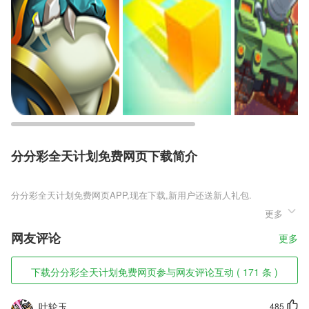
分分彩全天计划免费网页下载简介
分分彩全天计划免费网页
更多
分分彩全天计划免费网页是一款经过小说进行改编的经典仙侠类动作冒险
手游，玩家在这款游戏中是可以体验到结婚的快乐，比较玩家在现实中结
网友评论
更多
婚不是那么简单的，但是在游戏中玩家可以找一个异性进行结婚，而且都
不需要什么彩礼和车房。
下载分分彩全天计划免费网页参与网友评论互动 ( 171 条 )
分分彩全天计划免费网页软件特色
1,公共服务设施、快递信息,便捷查询
叶轮玉
485