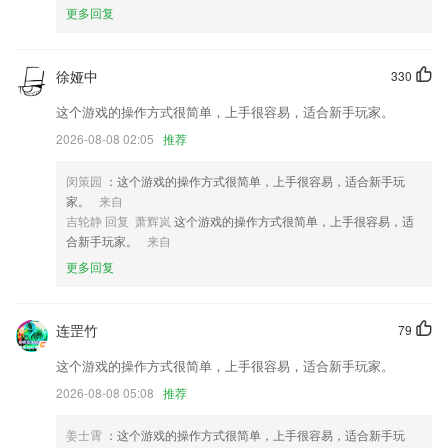
更多回复
文件夹内文档格式文件支持预览显示
新版图标更新部分bug修改优化
修复视频不能播放问题
徐娅中
330
修复 APK 注入日志记录功能存在的一些问题
这个游戏的操作方式很简单，上手很容易，适合新手玩家。
解决多端操作和离线后同步等场景下的章节冲突问题，支持冲突版本的查
2026-08-08 02:05
推荐
看和保存等，提升您的写作安全感
闵策园
：这个游戏的操作方式很简单，上手很容易，适合新手玩
改名"超级简历"
家。
来自
联系我们
吉轮静 回复 萧辉岚
这个游戏的操作方式很简单，上手很容易，适
以上就是分分彩全天计划免费网页的介绍，如果您喜欢这款软件，您可以
合新手玩家。
来自
到应用商店进行打分评论，说出您的使用经历，以帮助我们更好的对产品
更多回复
进行优化修改。
连罡竹
79
这个游戏的操作方式很简单，上手很容易，适合新手玩家。
2026-08-08 05:08
推荐
姜士霄
：这个游戏的操作方式很简单，上手很容易，适合新手玩