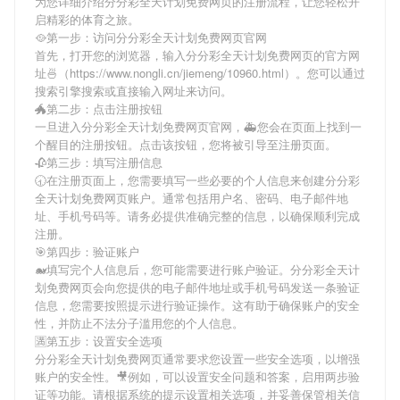
为您详细介绍
分分彩全天计划免费网页
的注册流程，让您轻松开
启精彩的体育之旅。
🥘第一步：访问分分彩全天计划免费网页官网
首先，打开您的浏览器，输入
分分彩全天计划免费网页
的官方网
址🍜（https://www.nongli.cn/jiemeng/10960.html）。您可以通过
搜索引擎搜索或直接输入网址来访问。
🐲第二步：点击注册按钮
一旦进入
分分彩全天计划免费网页
官网，🚑您会在页面上找到一
个醒目的注册按钮。点击该按钮，您将被引导至注册页面。
🥀第三步：填写注册信息
🕣在注册页面上，您需要填写一些必要的个人信息来创建
分分彩
全天计划免费网页
账户。通常包括用户名、密码、电子邮件地
址、手机号码等。请务必提供准确完整的信息，以确保顺利完成
注册。
🎯第四步：验证账户
🐋填写完个人信息后，您可能需要进行账户验证。
分分彩全天计
划免费网页
会向您提供的电子邮件地址或手机号码发送一条验证
信息，您需要按照提示进行验证操作。这有助于确保账户的安全
性，并防止不法分子滥用您的个人信息。
🈵第五步：设置安全选项
分分彩全天计划免费网页
通常要求您设置一些安全选项，以增强
账户的安全性。🎥例如，可以设置安全问题和答案，启用两步验
证等功能。请根据系统的提示设置相关选项，并妥善保管相关信