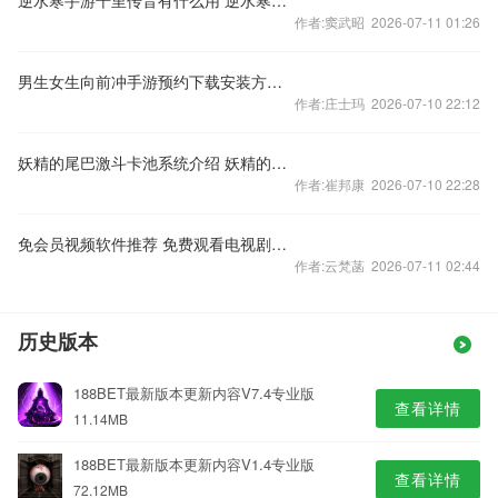
逆水寒手游千里传音有什么用 逆水寒手游千里传音作用
作者:窦武昭 2026-07-11 01:26
男生女生向前冲手游预约下载安装方法 男生女生向前冲手游下载最新链接
作者:庄士玛 2026-07-10 22:12
妖精的尾巴激斗卡池系统介绍 妖精的尾巴激斗抽卡攻略
作者:崔邦康 2026-07-10 22:28
免会员视频软件推荐 免费观看电视剧的app有哪些
作者:云梵菡 2026-07-11 02:44
历史版本
188BET最新版本更新内容V7.4专业版
查看详情
11.14MB
188BET最新版本更新内容V1.4专业版
查看详情
72.12MB