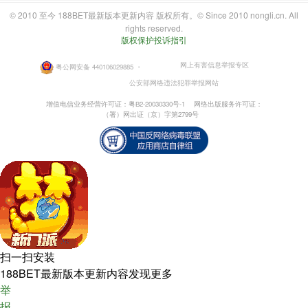
© 2010 至今 188BET最新版本更新内容 版权所有。© Since 2010 nongli.cn. All
rights reserved.
版权保护投诉指引
网上有害信息举报专区
粤公网安备 440106029885
・
公安部网络违法犯罪举报网站
增值电信业务经营许可证：粤B2-20030330号-1
网络出版服务许可证：
（署）网出证（京）字第2799号
扫一扫安装
188BET最新版本更新内容发现更多
举
报