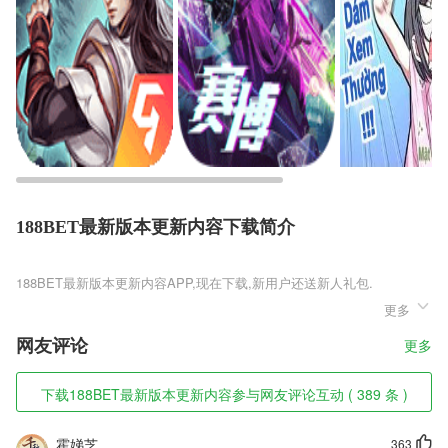
188BET最新版本更新内容下载简介
188BET最新版本更新内容
更多
188BET最新版本更新内容是一款2019必玩系列的仙侠题材即时战斗动作
RPG手游，游戏将带领玩家进入一个全新的东方玄幻世界，跌宕起伏的
网友评论
更多
剧情故事，引人入胜的背景音乐，多种职业设定，玩家可自由选择，精心
绘制的人物形象，古色古香的场景画面，和你的小伙伴们开启全新的冒险
之旅，喜欢狂斩伏魔2最新版v109.0.1这款游戏的玩家千万不要错过!
下载188BET最新版本更新内容参与网友评论互动 ( 389 条 )
188BET最新版本更新内容软件特色
霍娣芝
363