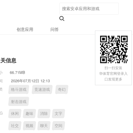
创意应用
问答
相关信息
扫一扫安装
小
66.71MB
华体育官网登录入
口发现更多
间
2026年07月12日 12:13
类
格斗游戏
竞速游戏
奇幻
射击游戏
AG
休闲
趣味
消除
文字
社交
视频
聊天
空间