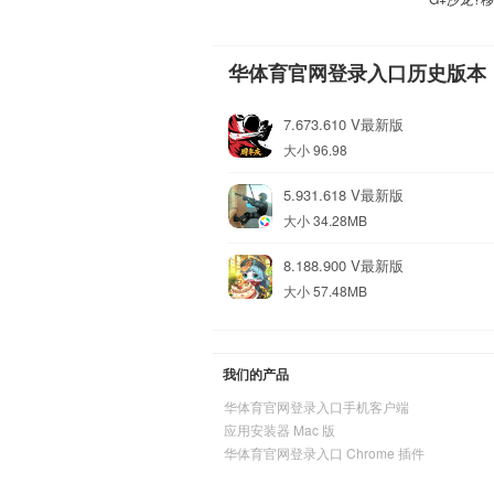
华体育官网登录入口历史版本
7.673.610 V最新版
大小 96.98
5.931.618 V最新版
大小 34.28MB
8.188.900 V最新版
大小 57.48MB
我们的产品
华体育官网登录入口手机客户端
应用安装器 Mac 版
华体育官网登录入口 Chrome 插件