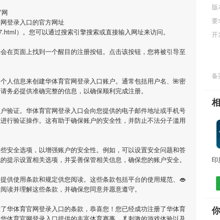
版
官网
要
官网登录入口的官方网址
emeng/11117.html）。您可以通过搜索引擎搜索或直接输入网址来访问。
开
您会在页面上找到一个醒目的注册按钮。点击该按钮，您将被引导至
备案
个人信息来创建华体育官网登录入口账户。通常包括用户名、🌺密
等。请务必提供准确完整的信息，以确保顺利完成注册。
账户验证。华体育官网登录入口会向您提供的电子邮件地址或手机号
示进行验证操作。这有助于确保账户的安全性，并防止不法分子滥用
一些安全选项，以增强账户的安全性。例如，可以设置安全问题和答
统的提示设置相关选项，并妥善保管相关信息，确保您的账户安全。
提供使用条款和规定供您阅读。这些条款包括平台的使用规范、👄
细阅读并理解这些条款，并确保您同意并愿意遵守。
意了华体育官网登录入口的条款，恭喜您！您已经成功注册了华体育
华体育官网登录入口提供的丰富体育赛事、🥬刺激的游戏体验以及