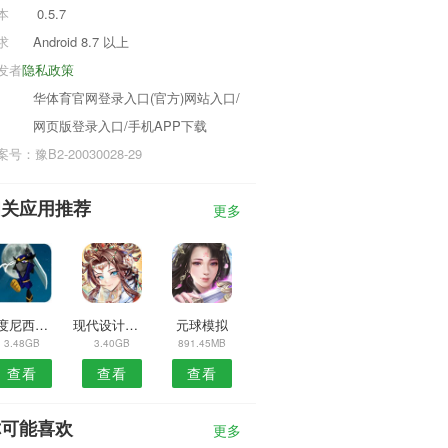
本
0.5.7
求
Android 8.7 以上
发者
隐私政策
华体育官网登录入口(官方)网站入口/
网页版登录入口/手机APP下载
号：豫B2-20030028-29
相关应用推荐
更多
印度尼西亚卡车
现代设计之家
元球模拟
3.48GB
3.40GB
891.45MB
查看
查看
查看
你可能喜欢
更多