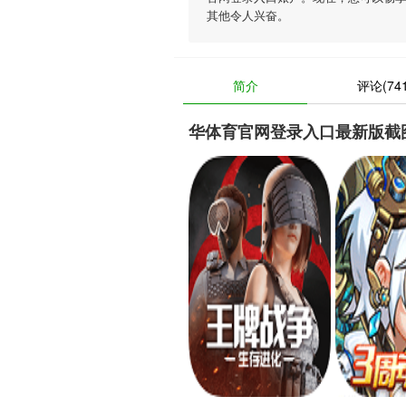
其他令人兴奋。
简介
评论(741
华体育官网登录入口最新版截