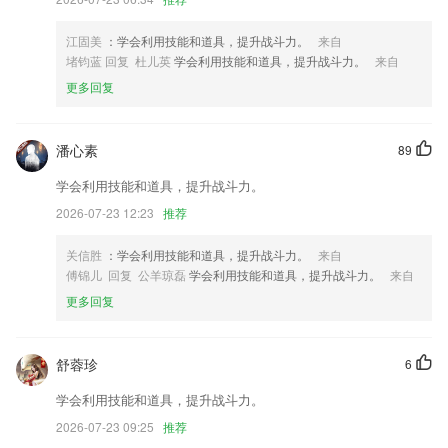
优化了用户体验，修复了已知的bug
江固美
：学会利用技能和道具，提升战斗力。
来自
视频落地页优化，支持更多手势操作，快来更新试试
堵钧蓝 回复 杜儿英
学会利用技能和道具，提升战斗力。
来自
众包功能优化
更多回复
模板关键字支持“到期日期”“到期时间”。
本地文件搜索
潘心素
89
联系我们
学会利用技能和道具，提升战斗力。
以上就是od体育app下载的介绍，如果您喜欢这款软件，您可以到应用商
2026-07-23 12:23
推荐
店进行打分评论，说出您的使用经历，以帮助我们更好的对产品进行优化
修改。
关信胜
：学会利用技能和道具，提升战斗力。
来自
傅锦儿 回复 公羊琼磊
学会利用技能和道具，提升战斗力。
来自
更多回复
舒蓉珍
6
学会利用技能和道具，提升战斗力。
2026-07-23 09:25
推荐