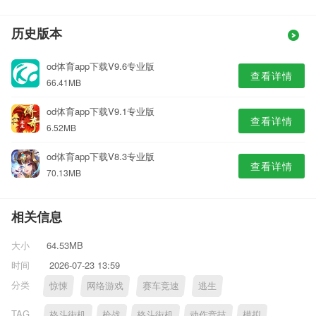
历史版本
od体育app下载V9.6专业版
查看详情
66.41MB
od体育app下载V9.1专业版
查看详情
6.52MB
od体育app下载V8.3专业版
查看详情
70.13MB
相关信息
大小
64.53MB
时间
2026-07-23 13:59
分类
惊悚
网络游戏
赛车竞速
逃生
TAG
格斗街机
枪战
格斗街机
动作竞技
模拟