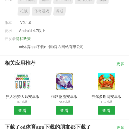
枪战
传奇游戏
养成
版本
V2.1.0
要求
Android 4.7以上
开发者
隐私政策
od体育app下载(中国)官方网站有限公司
相关应用推荐
更多
狂人秒赞大师安卓版
恒路物流安卓版
鄂尔多斯网安卓版
87.1MB
72.50MB
41.27MB
查看
查看
查看
下载了od体育app下载的朋友都下载了
更多