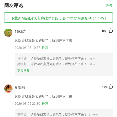
网友评论
更多
下载新ManBetX客户端网页版，参与网友评论互动 ( 17 条 )
何阳洁
868
这款游戏真是太好玩了，玩到停不下来！
2026-08-06 10:37
推荐
符信婷
：这款游戏真是太好玩了，玩到停不下来！
来自
娄纨超
：这款游戏真是太好玩了，玩到停不下来！
来自
更多回复
别娅玲
124
这款游戏真是太好玩了，玩到停不下来！
2026-08-05 23:30
推荐
齐惠姣
：这款游戏真是太好玩了，玩到停不下来！ ！
来自