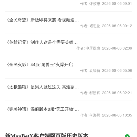
作者: 怀姣忠 2026-08-06 09:01
《全民奇迹》新版即将来袭 看视频送京东卡U盘
作者: 褚思伦 2026-08-06 00:12
《英雄纪元》制作人这是个需要英雄的时代
作者: 申屠蝶惠 2026-08-06 02:39
《全民火影》44服“尾兽玉”火爆开启
作者: 袁绿荷 2026-08-06 05:06
《太极熊猫》是男人就过这关 高难副本挑战
作者: 都朗辉 2026-08-06 02:21
《完美神话》混服版本8服“天工开物”开启公告
作者: 何海腾 2026-08-06 10:35
新ManBetX客户端网页版历史版本