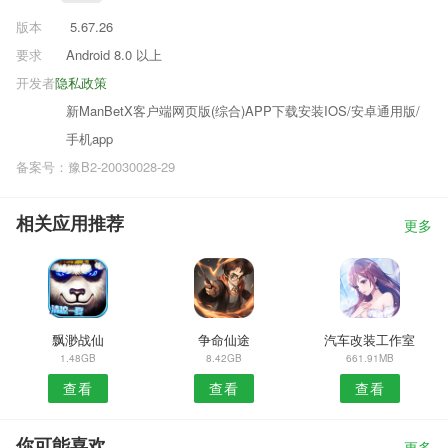
版本
5.67.26
要求
Android 8.0 以上
开发者
隐私政策
新ManBetX客户端网页版(综合)APP下载安装IOS/安卓通用版/
手机app
备案号：豫B2-20030028-29
相关应用推荐
更多
飘渺战仙
争命仙途
汽车改装工作室
1.48GB
8.42GB
661.91MB
查看
查看
查看
你可能喜欢