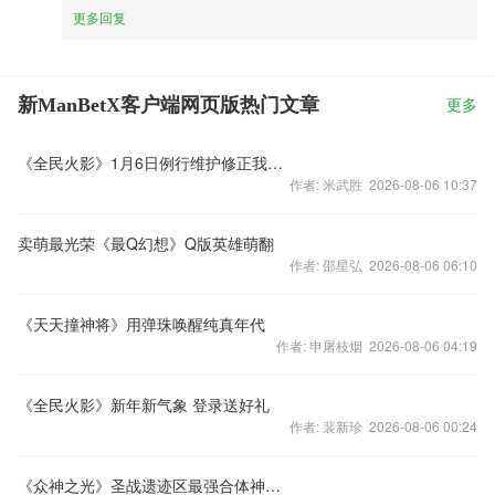
更多回复
新ManBetX客户端网页版热门文章
更多
《全民火影》1月6日例行维护修正我爱罗技能描述
作者: 米武胜 2026-08-06 10:37
卖萌最光荣《最Q幻想》Q版英雄萌翻
作者: 邵星弘 2026-08-06 06:10
《天天撞神将》用弹珠唤醒纯真年代
作者: 申屠枝烟 2026-08-06 04:19
《全民火影》新年新气象 登录送好礼
作者: 裴新珍 2026-08-06 00:24
《众神之光》圣战遗迹区最强合体神王之怒