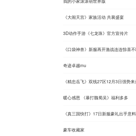
我的小家滚滚萌世界版
《大闹天宫》家族活动 共襄盛宴
3D动作手游《七龙珠》官方宣传片
《口袋神兽》新服再开激战连连惊喜不
奇迹卓越mu
《精忠岳飞》双线27区12月3日强势来
暖心感恩 《暴打魏蜀吴》福利多多
《真三国快打》17日新服豪礼出乎意料
豪车收藏家