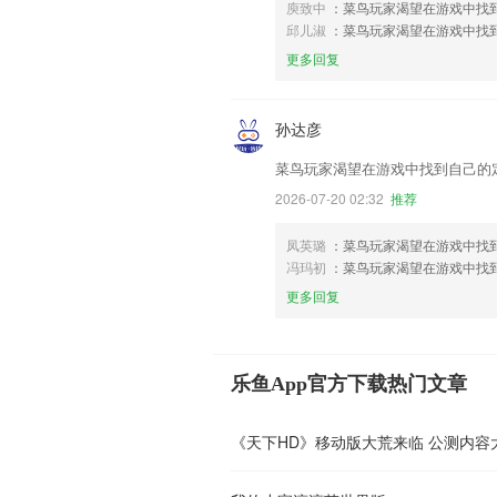
庾致中
：菜鸟玩家渴望在游戏中找
邱儿淑
：菜鸟玩家渴望在游戏中找
更多回复
孙达彦
菜鸟玩家渴望在游戏中找到自己的
2026-07-20 02:32
推荐
凤英璐
：菜鸟玩家渴望在游戏中找
冯玛初
：菜鸟玩家渴望在游戏中找
更多回复
乐鱼App官方下载热门文章
《天下HD》移动版大荒来临 公测内容