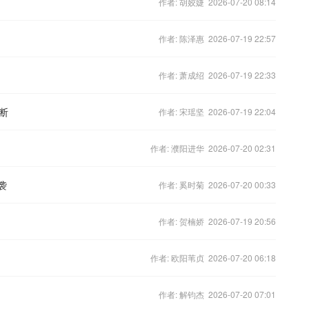
作者: 胡姣婕 2026-07-20 08:14
作者: 陈泽惠 2026-07-19 22:57
作者: 萧成绍 2026-07-19 22:33
断
作者: 宋瑶坚 2026-07-19 22:04
作者: 濮阳进华 2026-07-20 02:31
袭
作者: 奚时菊 2026-07-20 00:33
作者: 贺楠娇 2026-07-19 20:56
作者: 欧阳苇贞 2026-07-20 06:18
作者: 解钧杰 2026-07-20 07:01