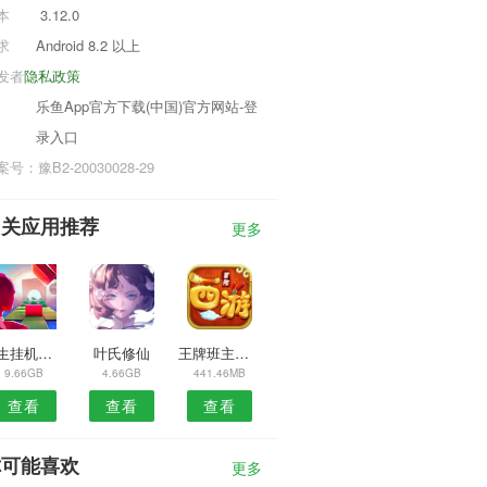
本
3.12.0
求
Android 8.2 以上
发者
隐私政策
乐鱼App官方下载(中国)官方网站-登
录入口
号：豫B2-20030028-29
相关应用推荐
更多
人生挂机模拟器中文版
叶氏修仙
王牌班主任游戏
9.66GB
4.66GB
441.46MB
查看
查看
查看
你可能喜欢
更多