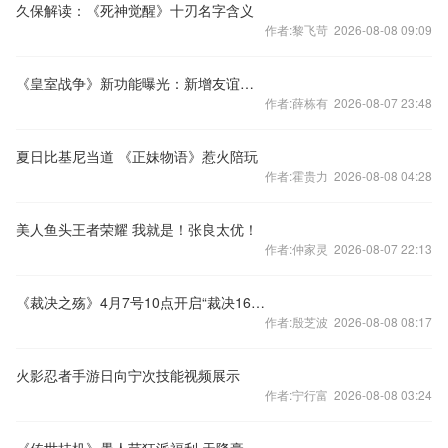
久保解读：《死神觉醒》十刃名字含义
作者:黎飞苛 2026-08-08 09:09
《皇室战争》新功能曝光：新增友谊赛实时观战系统
作者:薛栋有 2026-08-07 23:48
夏日比基尼当道 《正妹物语》惹火陪玩
作者:霍贵力 2026-08-08 04:28
美人鱼头王者荣耀 我就是！张良太优！
作者:仲家灵 2026-08-07 22:13
《裁决之殇》4月7号10点开启“裁决16服”
作者:殷芝波 2026-08-08 08:17
火影忍者手游日向宁次技能视频展示
作者:宁行富 2026-08-08 03:24