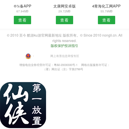
®¾备APP
太康网安卓版
4青海化工网APP
67.94MB
29.72MB
55.79MB
查看
查看
查看
© 2010 至今 酷游ku游官网最新地址 版权所有。© Since 2010 nongli.cn. All
rights reserved.
版权保护投诉指引
・
网上有害信息举报专区
增值电信业务经营许可证：粤B2-20030330号-1
网络出版服务许可证：
（署）网出证（京）字第2799号