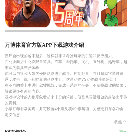
万博体育官方版APP下载游戏介绍
僵尸会出现的越来越多，这样就非常考验玩家的手速和反应能力。
在兑换商店中兑换限量道具。汽车、摩托车、飞机、直升机、越野车，超
丰富的载具驾驶体验！
你可以与狼和大象的侵略动物进行战斗。控制野兽，并且帮助它通过追
逐，攻击，战斗和吃其他动物生存。这是动物VS动物战斗俱乐部！
在不同的关卡中进行驾驶挑战，完成一系列的任务，不断挑战你的极限，
解锁更多有趣的内容。
游戏中设计的人物形象看起来十分的笨拙，但是其灵活矫健的身姿出乎你
的意料。
小票打印非常美观，并可设置4个票头项6个票尾项，方便您打印各种自
定义信息。
收起