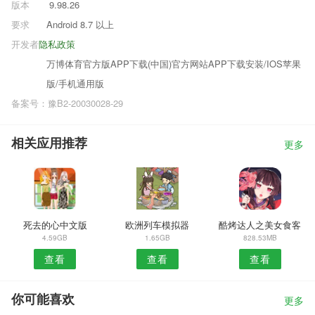
版本
9.98.26
要求
Android 8.7 以上
开发者
隐私政策
万博体育官方版APP下载(中国)官方网站APP下载安装/IOS苹果
版/手机通用版
备案号：豫B2-20030028-29
相关应用推荐
更多
死去的心中文版
欧洲列车模拟器
酷烤达人之美女食客
4.59GB
1.65GB
828.53MB
查看
查看
查看
你可能喜欢
更多