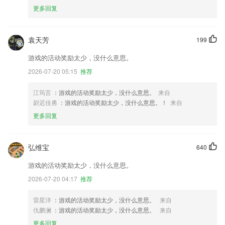
更多回复
袁天芳
199
游戏的活动奖励太少，没什么意思。
2026-07-20 05:15
推荐
江筠言
：游戏的活动奖励太少，没什么意思。
来自
尉迟佳勇
：游戏的活动奖励太少，没什么意思。！
来自
更多回复
弘维宝
640
游戏的活动奖励太少，没什么意思。
2026-07-20 04:17
推荐
雷星洋
：游戏的活动奖励太少，没什么意思。
来自
仇鹏澜
：游戏的活动奖励太少，没什么意思。
来自
更多回复