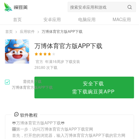
万博体育官方版APP下载
首页
安卓应用
电脑应用
MAC应用
资讯
专题
设计奖
创意应用
首页
>
应用软件
>
万博体育官方版APP下载
问答
万博体育官方版APP下载
官方
年满16周岁
下载安装
次下载
28180
需优先下载
安全下载
万博体育官方版APP下载
需下载豌豆荚APP
软件教程
🐸万博体育官方版APP下载🐸
🎛第一步：访问万博体育官方版APP下载官网
首先，打开您的浏览器，输入万博体育官方版APP下载的官方网