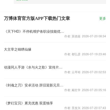
万博体育官方版APP下载热门文章
更多
《天下HD》不停机维护各职业技能优化预告
作者: 莫德嘉 2026-07-20 08:34
大主宰之锦绣仙缘
作者: 都弘彦 2026-07-19 23:46
动漫同人手游《水与火之歌》宣传片首曝
作者: 云琴裕 2026-07-20 02:53
《剑魂之刃》安卓活动 辞旧迎新元旦特惠
作者: 戴壮学 2026-07-20 05:16
《梦幻宝贝》累充优惠 双蛋独享
作者: 景发兴 2026-07-20 07:43