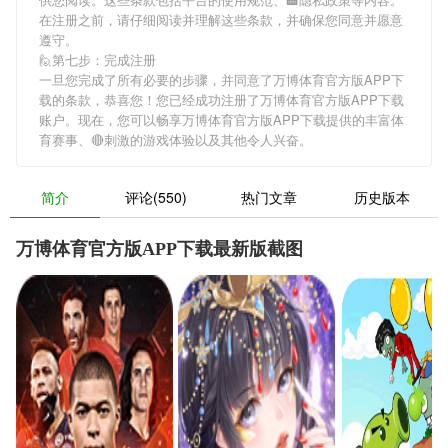
在注册之前，请仔细阅读并理解这些条款，并确保您同意并愿意
遵守。
🙋第七步：完成注册
一旦您完成了所有必要的步骤，并同意了万博体育官方版APP下
载的条款，恭喜您！您已经成功注册了万博体育官方版APP下载
账户。现在，您可以畅享万博体育官方版APP下载提供的丰富体
育赛事、🔴刺激的游戏体验以及其他令人兴奋。
简介
评论(550)
热门文章
历史版本
万博体育官方版APP下载最新版截图