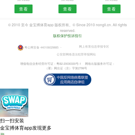
查看
查看
查看
© 2010 至今 金宝搏体育app 版权所有。© Since 2010 nongli.cn. All rights
reserved.
版权保护投诉指引
网上有害信息举报专区
粤公网安备 440106029885
・
公安部网络违法犯罪举报网站
增值电信业务经营许可证：粤B2-20030330号-1
网络出版服务许可证：
（署）网出证（京）字第2799号
扫一扫安装
金宝搏体育app发现更多
举