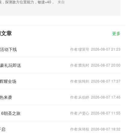
，探测敌方位置能力，敏捷+40，
来自
门文章
更多
级活动下线
作者:缪策苛 2026-08-07 21:23
重豪礼玩即送
作者:窦先时 2026-08-07 20:00
启辉耀全场
作者:狄纯剑 2026-08-07 17:37
热来袭
作者:从伯婷 2026-08-07 17:46
 6朝圣之旅
作者:卢雯心 2026-08-07 11:55
开启
作者:朱琦枝 2026-08-07 18:32