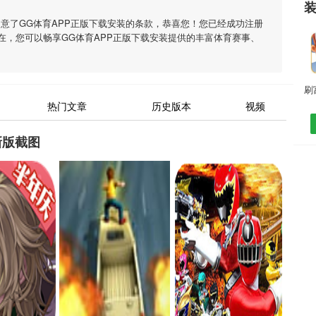
同意了
GG体育APP正版下载安装
的条款，恭喜您！您已经成功注册
现在，您可以畅享
GG体育APP正版下载安装
提供的丰富体育赛事、
热门文章
历史版本
视频
新版截图