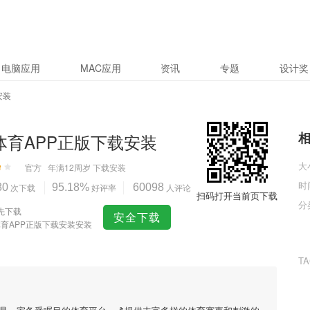
电脑应用
MAC应用
资讯
专题
设计奖
安装
体育APP正版下载安装
大
官方
年满12周岁
下载安装
时
80
次下载
95.18%
好评率
60098
人评论
扫码打开当前页下载
分
先下载
安全下载
体育APP正版下载安装安装
T