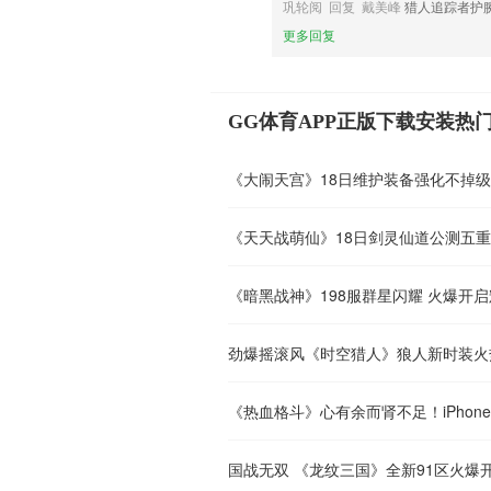
巩轮阅 回复 戴美峰
猎人追踪者护腕
更多回复
GG体育APP正版下载安装热
《大闹天宫》18日维护装备强化不掉
《天天战萌仙》18日剑灵仙道公测五
《暗黑战神》198服群星闪耀 火爆开
劲爆摇滚风《时空猎人》狼人新时装火
《热血格斗》心有余而肾不足！iPhone
国战无双 《龙纹三国》全新91区火爆