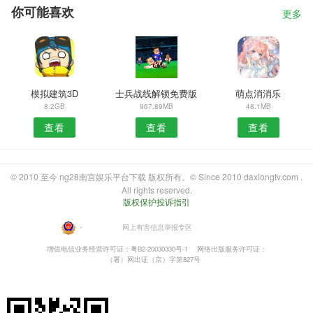
你可能喜欢
更多
模拟建筑3D
士兵战线解锁免费版
萌点消消乐
8.2GB
967.89MB
48.1MB
查看
查看
查看
© 2010 至今 ng28南宫娱乐平台下载 版权所有。© Since 2010 daxiongtv.com .
All rights reserved.
版权保护投诉指引
・
网上有害信息举报专区
增值电信业务经营许可证：粤B2-20030330号-1
网络出版服务许可证：
（署）网出证（京）字第827号