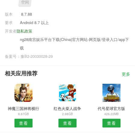
空间
版本
8.7.88
要求
Android 8.7 以上
开发者
隐私政策
ng28南宫娱乐平台下载(China)官方网站-网页版/登录入口/app下
载
备案号：豫B2-20030028-29
相关应用推荐
更多
神魔三国神将横行
红色火柴人战争
代号星球官方版
8.67GB
2.98GB
426.22MB
查看
查看
查看