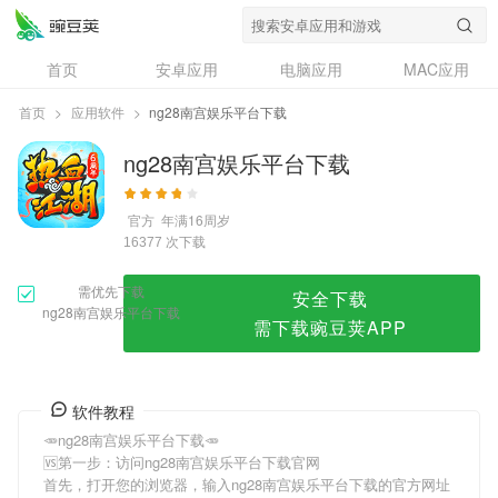
ng28南宫娱乐平台下载
首页
安卓应用
电脑应用
MAC应用
资讯
专题
设计奖
创意应用
首页
>
应用软件
>
ng28南宫娱乐平台下载
问答
ng28南宫娱乐平台下载
官方
年满16周岁
次下载
16377
需优先下载
安全下载
ng28南宫娱乐平台下载
需下载豌豆荚APP
软件教程
🥕ng28南宫娱乐平台下载🥕
🆚第一步：访问ng28南宫娱乐平台下载官网
首先，打开您的浏览器，输入ng28南宫娱乐平台下载的官方网址