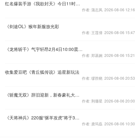
红名爆装手游《我欲封天》今日11时全网热血公测
作者: 蒲志凤 2026-08-06 12:16
《剑途OL》猴年新服放光彩
作者: 王莲倩 2026-08-06 15:47
《龙将斩千》气宇轩昂2月4日10:00震撼开启
作者: 郑菡婉 2026-08-06 15:21
收集爱豆吧《青丘狐传说》追星新玩法
作者: 缪胜晓 2026-08-06 20:53
《斩魔无双》辞旧迎新，新春豪礼大回馈
作者: 荆珊星 2026-08-06 20:00
《天将神兵》220服“驱羊攻虎”将于3月4日11:00火爆开
作者: 龚筠磊 2026-08-06 10:30