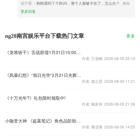
花宁香
：刚刚遇到了个BUG，整个人都被卡住了，怎么办？
来自
更多回复
ng28南宫娱乐平台下载热门文章
更多
《龙将斩千》舌战群儒1月31日10:00震撼开启
作者: 方眉枫 2026-08-06 22:19
《风暴幻想》“旭日光华”2月21日光辉开启
作者: 都之思 2026-08-06 11:21
《十万光年?》礼包限时领取中!
作者: 鲍发有 2026-08-06 21:36
小咖变大神 《盗墓笔记》角色品阶助你完美逆袭
作者: 黎进康 2026-08-06 14:25