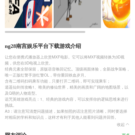
ng28南宫娱乐平台下载游戏介绍
让您在便携式播放器上欣赏MXF电影。它可以将MXF视频转换为3D视
频，供您在3D电视上欣赏。
经典元素全部保留，原版语音唤回记忆。顶级画面体验，全新战争策略，
唯一正版红警手游红警OL，带你重回铁血岁月。
含有二维码扫码乘车功能，只要打开二维码，即可实现乘车；
逍遥仙剑传攻略1、唯美的修仙世界，精美的画质和广阔的地图场景，以
及Q萌的人物造型。
诅咒英雄游戏亮点：1、经典的游戏内容，可以发挥你的逻辑思维来进行
挑战。
A3：请注意写清楚问题描述，如果拍照的话注意照片清晰，同时要选择
对相应的学科和知识点，这样才有利于其他人能看到问题并回答。
收起