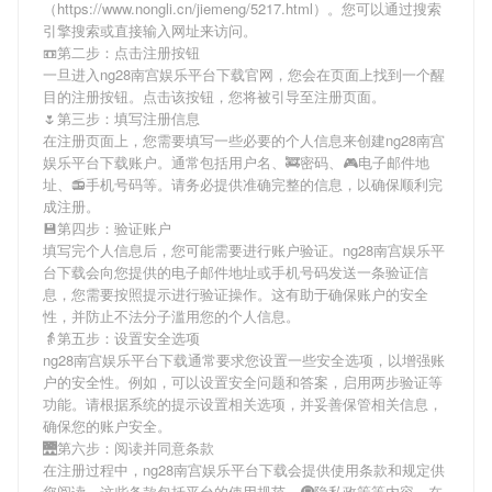
（https://www.nongli.cn/jiemeng/5217.html）。您可以通过搜索
引擎搜索或直接输入网址来访问。
📼第二步：点击注册按钮
一旦进入ng28南宫娱乐平台下载官网，您会在页面上找到一个醒
目的注册按钮。点击该按钮，您将被引导至注册页面。
🌷第三步：填写注册信息
在注册页面上，您需要填写一些必要的个人信息来创建ng28南宫
娱乐平台下载账户。通常包括用户名、🚒密码、🎮电子邮件地
址、📻手机号码等。请务必提供准确完整的信息，以确保顺利完
成注册。
💾第四步：验证账户
填写完个人信息后，您可能需要进行账户验证。ng28南宫娱乐平
台下载会向您提供的电子邮件地址或手机号码发送一条验证信
息，您需要按照提示进行验证操作。这有助于确保账户的安全
性，并防止不法分子滥用您的个人信息。
👵第五步：设置安全选项
ng28南宫娱乐平台下载通常要求您设置一些安全选项，以增强账
户的安全性。例如，可以设置安全问题和答案，启用两步验证等
功能。请根据系统的提示设置相关选项，并妥善保管相关信息，
确保您的账户安全。
🌉第六步：阅读并同意条款
在注册过程中，ng28南宫娱乐平台下载会提供使用条款和规定供
您阅读。这些条款包括平台的使用规范、🚇隐私政策等内容。在