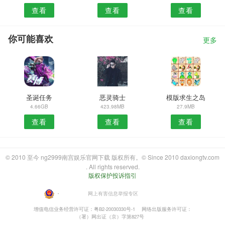
查看
查看
查看
你可能喜欢
更多
圣诞任务
恶灵骑士
模版求生之岛
4.66GB
423.98MB
27.9MB
查看
查看
查看
© 2010 至今 ng2999南宫娱乐官网下载 版权所有。© Since 2010 daxiongtv.com
. All rights reserved.
版权保护投诉指引
・
网上有害信息举报专区
增值电信业务经营许可证：粤B2-20030330号-1
网络出版服务许可证：
（署）网出证（京）字第827号