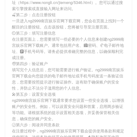
址（https://www.nongli.cn/jiemeng/5346.html）。您可以通过搜
索引擎搜索或直接输入网址来访问。
🍒第二步：点击注册按钮
一旦进入ng2999南宫娱乐官网下载官网，您会在页面上找到一个
醒目的注册按钮。点击该按钮，您将被引导至注册页面。
⏲第三步：填写注册信息
在注册页面上，您需要填写一些必要的个人信息来创建ng2999南
宫娱乐官网下载账户。通常包括用户名、🏙密码、🥐电子邮件地
址、🅿手机号码等。请务必提供准确完整的信息，以确保顺利完
成注册。
🧓第四步：验证账户
填写完个人信息后，您可能需要进行账户验证。ng2999南宫娱乐
官网下载会向您提供的电子邮件地址或手机号码发送一条验证信
息，您需要按照提示进行验证操作。这有助于确保账户的安全
性，并防止不法分子滥用您的个人信息。
🎤第五步：设置安全选项
ng2999南宫娱乐官网下载通常要求您设置一些安全选项，以增强
账户的安全性。例如，可以设置安全问题和答案，启用两步验证
等功能。请根据系统的提示设置相关选项，并妥善保管相关信
息，确保您的账户安全。
🕝第六步：阅读并同意条款
在注册过程中，ng2999南宫娱乐官网下载会提供使用条款和规定
供您阅读。这些条款包括平台的使用规范、🐲隐私政策等内容。