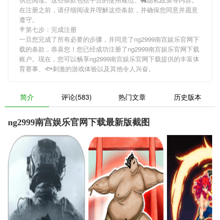
在注册之前，请仔细阅读并理解这些条款，并确保您同意并愿意
遵守。
🍭第七步：完成注册
一旦您完成了所有必要的步骤，并同意了ng2999南宫娱乐官网下
载的条款，恭喜您！您已经成功注册了ng2999南宫娱乐官网下载
账户。现在，您可以畅享ng2999南宫娱乐官网下载提供的丰富体
育赛事、🐟刺激的游戏体验以及其他令人兴奋。
简介
评论(583)
热门文章
历史版本
ng2999南宫娱乐官网下载最新版截图