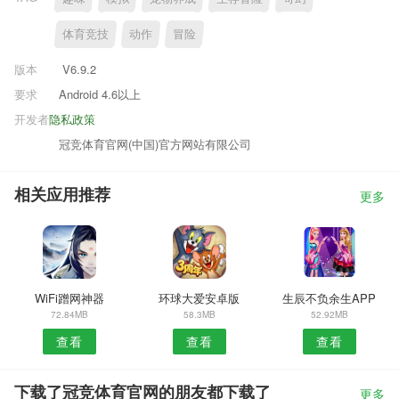
体育竞技
动作
冒险
版本
V6.9.2
要求
Android 4.6以上
开发者
隐私政策
冠竞体育官网(中国)官方网站有限公司
相关应用推荐
更多
WiFi蹭网神器
环球大爱安卓版
生辰不负余生APP
72.84MB
58.3MB
52.92MB
查看
查看
查看
下载了冠竞体育官网的朋友都下载了
更多