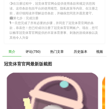
🌖在注册过程中，
冠竞体育官网
会提供使用条款和规定供您阅
读。这些条款包括平台的使用规范、隐私政策等内容。在注册之
前，请仔细阅读并理解这些条款，并确保您同意并愿意遵守。
🏙第七步：完成注册
🎙一旦您完成了所有必要的步骤，并同意了
冠竞体育官网
的条
款，恭喜您！您已经成功注册了冠竞体育官网账户。现在，您可
以畅享
冠竞体育官网
提供的丰富体育赛事、刺激的游戏体验以及
其他令人兴奋
简介
评论(750)
热门文章
历史版本
视频
冠竞体育官网最新版截图