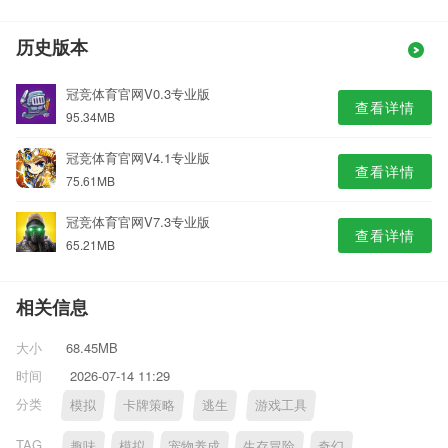
历史版本
冠竞体育官网V0.3专业版
查看详情
95.34MB
冠竞体育官网V4.1专业版
查看详情
75.61MB
冠竞体育官网V7.3专业版
查看详情
65.21MB
相关信息
大小
68.45MB
时间
2026-07-14 11:29
分类
模拟
卡牌策略
逃生
游戏工具
TAG
趣味
模拟
宠物养成
生存冒险
奇幻