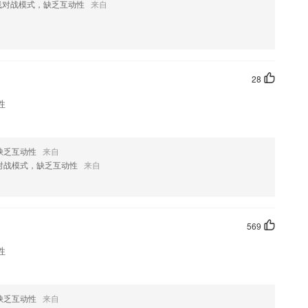
线对战模式，缺乏互动性
来自
，右上角的专业切换后在软件首页“我的题库”中显示的即是已经购买的
28
性
身边的人都能使用；
属于自己的的作品。
然
缺乏互动性
来自
对战模式，缺乏互动性
来自
?
569
性
，如果您喜欢这款软件，您可以到应用商店进行打分评论，说出您的使用经
改。
文和笔记，快速查找电子书定位正文保存纸书划线
缺乏互动性
来自