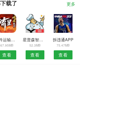
都下载了
更多
大件运输安卓版
星普森智能家居安卓版
拆违通APP
67.95MB
52.3MB
75.47MB
查看
查看
查看