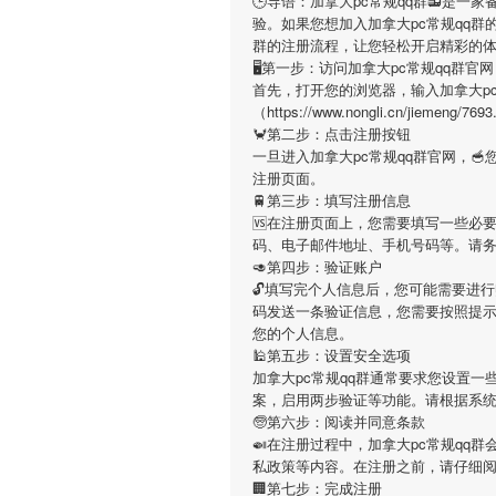
🕒导语：
加拿大pc常规qq群
📻是一家
验。如果您想加入
加拿大pc常规qq群
群
的注册流程，让您轻松开启精彩的
🖥第一步：访问加拿大pc常规qq群官网
首先，打开您的浏览器，输入
加拿大p
（https://www.nongli.cn/ji
🦀第二步：点击注册按钮
一旦进入
加拿大pc常规qq群
官网，
注册页面。
🚆第三步：填写注册信息
🆚在注册页面上，您需要填写一些必
码、电子邮件地址、手机号码等。请
🥑第四步：验证账户
🔓填写完个人信息后，您可能需要进
码发送一条验证信息，您需要按照提
您的个人信息。
🕌第五步：设置安全选项
加拿大pc常规qq群
通常要求您设置一些
案，启用两步验证等功能。请根据系
🧓第六步：阅读并同意条款
🍛在注册过程中，
加拿大pc常规qq群
私政策等内容。在注册之前，请仔细
🏢第七步：完成注册