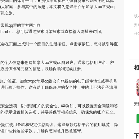
备受瞩目的体育平台，🚆提供丰富多样的体育赛事和刺激的游戏体
的大家庭，参与其中的乐趣，本文将为您详细介绍
加拿大pc常规qq
体育之旅。
版
要
c常规qq群
的官方网址🖱
emeng/7693.html）。您可以通过搜索引擎搜索或直接输入网址来访问。
开
您会在页面上找到一个醒目的注册按钮。点击该按钮，您将被引导至
要的个人信息来创建
加拿大pc常规qq群
账户。通常包括用户名、密
务必提供准确完整的信息，以确保顺利完成注册。
行账户验证。
加拿大pc常规qq群
会向您提供的电子邮件地址或手机号
示进行验证操作。这有助于确保账户的安全性，并防止不法分子滥用
安全选项，以增强账户的安全性。🚎例如，可以设置安全问题和答
统的提示设置相关选项，并妥善保管相关信息，确保您的账户安全。
会提供使用条款和规定供您阅读。这些条款包括平台的使用规范、隐
阅读并理解这些条款，并确保您同意并愿意遵守。
下