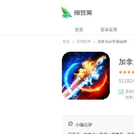
首页
安卓应用
首页
>
应用软件
>
加拿大pc常规qq群
加拿
51192
需优
加拿
小编点评