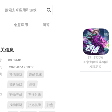
创意应用
问答
相关信息
扫一扫安装
小
89.39MB
加拿大pc常规qq群
发现更多
间
2026-07-17 19:05
类
其他游戏
跑酷竞速
策略游戏
悬疑
AG
宠物养成
飞行射击
找物解谜
扑克棋牌
沙盒