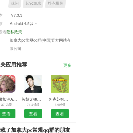
休闲
其它游戏
扑克棋牌
本
V7.3.3
求
Android 4.5以上
发者
隐私政策
加拿大pc常规qq群(中国)官方网站有
限公司
相关应用推荐
更多
安徽加油APP
智慧无锡安卓版
阿克苏智慧人社APP
27.0MB
71.24MB
7.69MB
查看
查看
查看
载了加拿大pc常规qq群的朋友