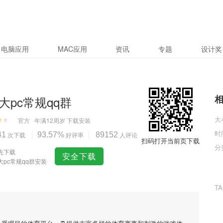
电脑应用
MAC应用
资讯
专题
设计奖
大pc常规qq群
大
官方
年满12周岁
下载安装
时
41
次下载
93.57%
好评率
89152
人评论
扫码打开当前页下载
分
先下载
安全下载
大pc常规qq群安装
T