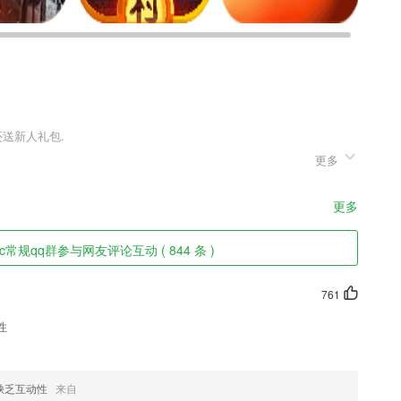
更多
色彩的仙侠角色扮演类RPG手游，游戏画面精致，坐骑、时装、萌宠等
乱，待你仗剑替天行道，带领玩家体验斩妖除魔的大侠之旅，一路收获
装不重样，特效满天飞，并有各种PK系统，让玩家在轻松挂机，零负
更多
情多人混战的快感。
常规qq群参与网友评论互动 ( 844 条 )
阅读等图书
761
全活动、接收安全提醒和预警信息等。
性
、政策支持
现；
用场景;
缺乏互动性
来自