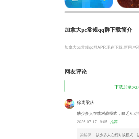
加拿大pc常规qq群下载简介
加拿大pc常规qq群
加拿大pc常规qq群是一款具有东方神话
等特色系统应有尽有，妖魔肆虐，三界混
各类宝物装备、仙骑羽翼、萝莉萌宠，时
网友评论
担操作下，也能体验热血抢夺BOSS、激
加拿大pc常规qq群软件特色
下载加拿大pc
1,【超大书架】书架包含自带图书、最近
徐离梁庆
2,方便学生和家长学习安全知识、参与安
缺少多人在线对战模式，缺乏互动
3,【政策扶持】JPARK全方位提供技术
2026-07-17 19:05
推荐
4,权威出品，出版社精品内容资源数字呈
5,支持多种主题、明暗主题,适用于多种应
梁锦保
：缺少多人在线对战模式，