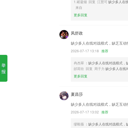
1.褚凝烟 回复 江慧可
缺少多人在
6,海量电桩:便捷充电,无限里程
来自
加拿大pc常规qq群软件优势
更多回复
1.使用彩色或照片背景
2.软件右上角的专业是题库切换专业按键
凤舒政
该专业题库;
缺少多人在线对战模式，缺乏互动
3..为大家准备的特别优质的平台，您和
2026-07-17 13:18
推荐
4.可以自由发挥自己的想象力，画出一幅
5.：视频文字多位一体，应试细节一目了
冉杰翠
：缺少多人在线对战模式，
举
邰荷欣 回复 周子力
缺少多人在线
6.第三、作业不拖位，并且能按时完成；
报
更多回复
加拿大pc常规qq群更新了什么
新增用户隐私权限访问提示
夏昌莎
支持亮度调节，夜间看漫画不伤眼睛
缺少多人在线对战模式，缺乏互动
以上就是kaiyun全站官方网站的介绍
历，以帮助我们更好的对产品进行优化修
2026-07-17 13:02
推荐
扫一扫，连接纸书：通过拍摄纸书封面正
缪毅薇
：缺少多人在线对战模式，