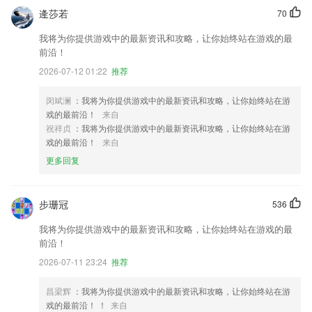
逄莎若
70
我将为你提供游戏中的最新资讯和攻略，让你始终站在游戏的最
前沿！
2026-07-12 01:22
推荐
闵斌澜
：我将为你提供游戏中的最新资讯和攻略，让你始终站在游
戏的最前沿！
来自
祝祥贞
：我将为你提供游戏中的最新资讯和攻略，让你始终站在游
戏的最前沿！
来自
更多回复
步珊冠
536
我将为你提供游戏中的最新资讯和攻略，让你始终站在游戏的最
前沿！
2026-07-11 23:24
推荐
昌梁辉
：我将为你提供游戏中的最新资讯和攻略，让你始终站在游
戏的最前沿！ ！
来自