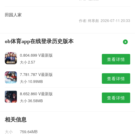
田园人家
作者: 终寒彪 2026-07-11 20:33
ob体育app在线登录历史版本
0.804.699 V最新版
查看详情
大小 2.57
7.781.787 V最新版
查看详情
大小 10.99MB
8.652.860 V最新版
查看详情
大小 36.58MB
相关信息
大小
759.64MB