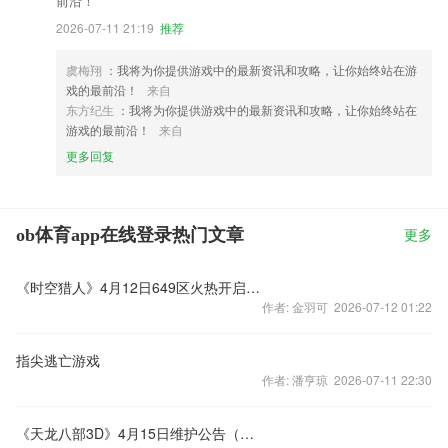
前沿！
2026-07-11 21:19
推荐
虞梅翔
：我将为你提供游戏中的最新资讯和攻略，让你始终站在游
戏的最前沿！
来自
东方纪生
：我将为你提供游戏中的最新资讯和攻略，让你始终站在
游戏的最前沿！
来自
更多回复
ob体育app在线登录热门文章
更多
《时空猎人》4月12日649区火热开启享受热血格斗
作者: 金羽可 2026-07-12 01:22
指尖逃亡游戏
作者: 潘亨琼 2026-07-11 22:30
《天龙八部3D》4月15日维护公告（龙门客栈）服务器