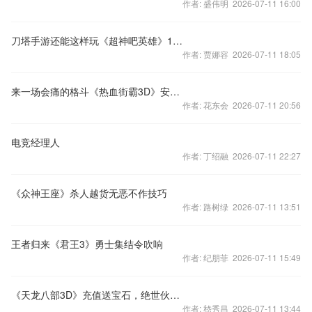
作者: 盛伟明 2026-07-11 16:00
刀塔手游还能这样玩《超神吧英雄》16日公测
作者: 贾娜容 2026-07-11 18:05
来一场会痛的格斗《热血街霸3D》安卓首测
作者: 花东会 2026-07-11 20:56
电竞经理人
作者: 丁绍融 2026-07-11 22:27
《众神王座》杀人越货无恶不作技巧
作者: 路树绿 2026-07-11 13:51
王者归来《君王3》勇士集结令吹响
作者: 纪朋菲 2026-07-11 15:49
《天龙八部3D》充值送宝石，绝世伙伴惊现江湖
作者: 嵇秀昌 2026-07-11 13:44