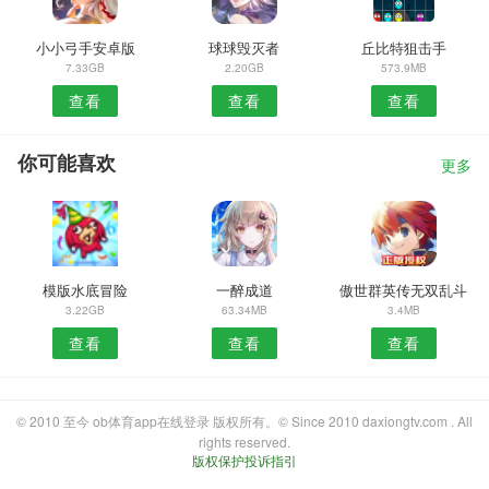
小小弓手安卓版
球球毁灭者
丘比特狙击手
7.33GB
2.20GB
573.9MB
查看
查看
查看
你可能喜欢
更多
模版水底冒险
一醉成道
傲世群英传无双乱斗
3.22GB
63.34MB
3.4MB
查看
查看
查看
© 2010 至今 ob体育app在线登录 版权所有。© Since 2010 daxiongtv.com . All
rights reserved.
版权保护投诉指引