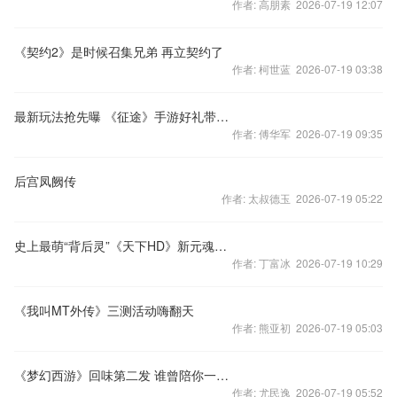
作者: 高朋素 2026-07-19 12:07
《契约2》是时候召集兄弟 再立契约了
作者: 柯世蓝 2026-07-19 03:38
最新玩法抢先曝 《征途》手游好礼带回家
作者: 傅华军 2026-07-19 09:35
后宫凤阙传
作者: 太叔德玉 2026-07-19 05:22
史上最萌“背后灵”《天下HD》新元魂技能展示
作者: 丁富冰 2026-07-19 10:29
《我叫MT外传》三测活动嗨翻天
作者: 熊亚初 2026-07-19 05:03
《梦幻西游》回味第二发 谁曾陪你一起执着
作者: 尤民逸 2026-07-19 05:52