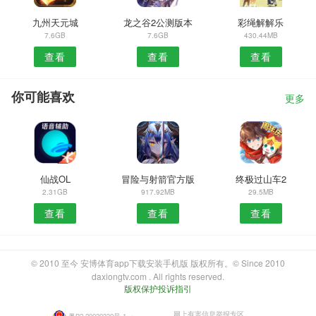
九州天元城
龙之谷2公测版本
彩绳解解乐
7.6GB
7.6GB
430.44MB
查看
查看
查看
你可能喜欢
更多
仙战OL
冒险与射箭官方版
终极过山车2
2.31GB
917.92MB
29.5MB
查看
查看
查看
© 2010 至今 安博体育app下载安装手机版 版权所有。© Since 2010
daxiongtv.com . All rights reserved.
版权保护投诉指引
网上有害信息举报专区
粤B2-20030330号-1
・