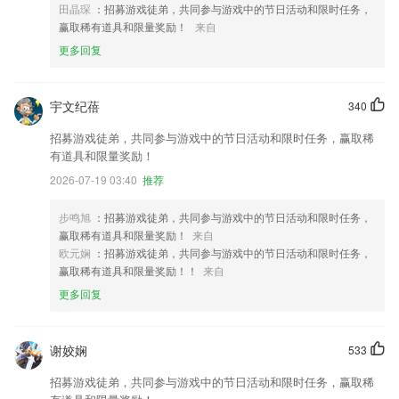
田晶琛
：招募游戏徒弟，共同参与游戏中的节日活动和限时任务，
赢取稀有道具和限量奖励！
来自
更多回复
宇文纪蓓
340
招募游戏徒弟，共同参与游戏中的节日活动和限时任务，赢取稀
有道具和限量奖励！
2026-07-19 03:40
推荐
步鸣旭
：招募游戏徒弟，共同参与游戏中的节日活动和限时任务，
赢取稀有道具和限量奖励！
来自
欧元娴
：招募游戏徒弟，共同参与游戏中的节日活动和限时任务，
赢取稀有道具和限量奖励！！
来自
更多回复
谢姣娴
533
招募游戏徒弟，共同参与游戏中的节日活动和限时任务，赢取稀