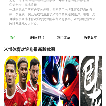
🌝第七步：完成注册
一旦您完成了所有必要的步骤，并同意了米博体育欢迎您的条
款，恭喜您！您已经成功注册了米博体育欢迎您账户。现在，您
可以畅享米博体育欢迎您提供的丰富体育赛事、🌽刺激的游戏体
验以及其他令人兴奋。
简介
评论(191)
热门文章
历史版本
米博体育欢迎您最新版截图