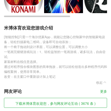
米博体育欢迎您游戏介绍
[智能控制]只需一个海尔优家App，就能让您随心控制家中的智能家电设
备，轻松扫描家电二维码，设备即可自动添加；
将一个椅子拖动到设计界面，可以调整位置，可以调整大小
一笔画完猪猪游戏玩法：1、轻松益智的一笔画游戏，诸多玩法，自由尝
试;
家装材料在线任意选择。
通过对程序指令模块图形的简单拖放，就可以轻松创造出多种程序代码和
编程案例，使用非常简单。
改变：在主窗口中重新设计加上笔记
收起
网友评论
更多
下载米博体育欢迎您，参与网友评论互动 ( 3676 条 )