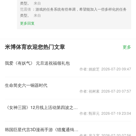
类型。
来自
范震倩
：游戏的任务系统有些单调，希望能加入一些多样化的任务
类型。
来自
更多回复
米博体育欢迎您热门文章
更多
我爱《有妖气》 元旦送祝福领礼包
作者: 姚姣芝 2026-07-20 09:47
生命简史六一铜器时代
作者: 祝树素 2026-07-20 07:57
《女神三国》12月线上活动第四波之双蛋系列活动
作者: 甄翠元 2026-07-19 23:04
韩国巨星代言3D漫画手游《猎魔通缉令》6日首测
作者: 裴之宽 2026-07-20 07:56