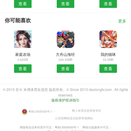
查看
查看
查看
你可能喜欢
更多
家庭农场
方舟山海经
我的猫咪
0.62GB
328.35MB
53.5MB
查看
查看
查看
© 2010 至今 米博体育欢迎您 版权所有。© Since 2010 daxiongtv.com . All rights
reserved.
版权保护投诉指引
网上有害信息举报专区
粤B2-20030330号-1
・
公安部网络违法犯罪举报网站
增值电信业务经营许可证：粤B2-20030330号-1
网络出版服务许可证：