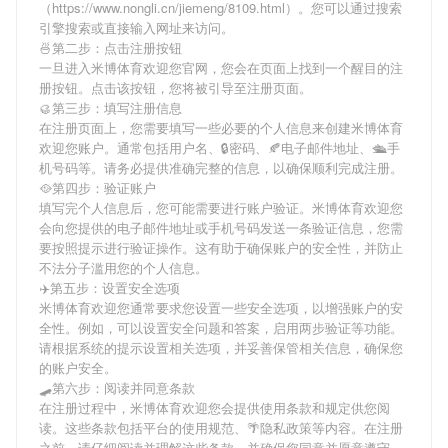
（https://www.nongli.cn/jiemeng/8109.html）。您可以通过搜索
引擎搜索或直接输入网址来访问。
🍜第二步：点击注册按钮
一旦进入米博体育欢迎您官网，您会在页面上找到一个醒目的注
册按钮。点击该按钮，您将被引导至注册页面。
🥮第三步：填写注册信息
在注册页面上，您需要填写一些必要的个人信息来创建米博体育
欢迎您账户。通常包括用户名、🔒密码、🍂电子邮件地址、🛳手
机号码等。请务必提供准确完整的信息，以确保顺利完成注册。
🥘第四步：验证账户
填写完个人信息后，您可能需要进行账户验证。米博体育欢迎您
会向您提供的电子邮件地址或手机号码发送一条验证信息，您需
要按照提示进行验证操作。这有助于确保账户的安全性，并防止
不法分子滥用您的个人信息。
✈️第五步：设置安全选项
米博体育欢迎您通常要求您设置一些安全选项，以增强账户的安
全性。例如，可以设置安全问题和答案，启用两步验证等功能。
请根据系统的提示设置相关选项，并妥善保管相关信息，确保您
的账户安全。
🛹第六步：阅读并同意条款
在注册过程中，米博体育欢迎您会提供使用条款和规定供您阅
读。这些条款包括平台的使用规范、🌴隐私政策等内容。在注册
之前，请仔细阅读并理解这些条款，并确保您同意并愿意遵守。