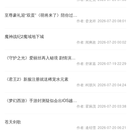
至尊豪礼迎“双蛋”《萌将来了》陪你过双节
作者: 娄龙祥 2026-07-20 08:01
魔神战纪2魔域地下城
作者: 闻爽政 2026-07-20 00:02
《守护之光》爱丽丝再入秘境 剧情演绎no.3
作者: 舒家嘉 2026-07-19 22:29
《君王2》新服注册就送稀宠水元素
作者: 柯朋兴 2026-07-20 04:24
《梦幻西游》手游封测疑似会出iOS越狱版
作者: 霍琬茂 2026-07-20 03:38
苍天剑歌
作者: 逄绍雪 2026-07-20 06:21