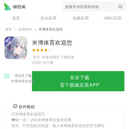
米博体育欢迎您
首页
安卓应用
电脑应用
MAC应用
资讯
专题
设计奖
创意应用
首页
>
应用软件
>
米博体育欢迎您
问答
米博体育欢迎您
官方
年满16周岁
下载安装
次下载
31297
需优先下载
安全下载
米博体育欢迎您
需下载豌豆荚APP
软件教程
🕗米博体育欢迎您🕗
🍽第一步：访问米博体育欢迎您官网
首先，打开您的浏览器，输入米博体育欢迎您的官方网址