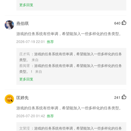
更多回复
燕伯琪
640
游戏的任务系统有些单调，希望能加入一些多样化的任务类型。
2026-07-19 22:01
推荐
庄才筠
：游戏的任务系统有些单调，希望能加入一些多样化的任务
类型。
来自
蔡阅霄
：游戏的任务系统有些单调，希望能加入一些多样化的任务
类型。！
来自
更多回复
匡婷先
241
游戏的任务系统有些单调，希望能加入一些多样化的任务类型。
2026-07-20 01:42
推荐
文荣滢
：游戏的任务系统有些单调，希望能加入一些多样化的任务