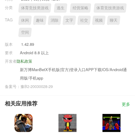
分类
体育竞技类游戏
逃生
经营策略
体育竞技类游戏
TAG
休闲
趣味
消除
文字
社交
视频
聊天
空间
版本
1.42.89
要求
Android 8.8 以上
开发者
隐私政策
新万博ManBetX手机版(官方)登录入口APP下载IOS/Android通
用版/手机app
备案号：豫B2-20030028-29
相关应用推荐
更多