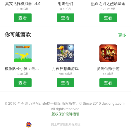
真实飞行模拟器1.4.9
射击他们
热血之刃之烈焰皇途
2.99GB
8.52GB
179.21MB
查看
查看
查看
你可能喜欢
更多
模版队长小翼：最强十一人
月夜狂想曲游戏
灵剑仙师手游
2.36GB
708.63MB
55.3MB
查看
查看
查看
© 2010 至今 新万博ManBetX手机版 版权所有。© Since 2010 daxiongtv.com .
All rights reserved.
版权保护投诉指引
・
网上有害信息举报专区