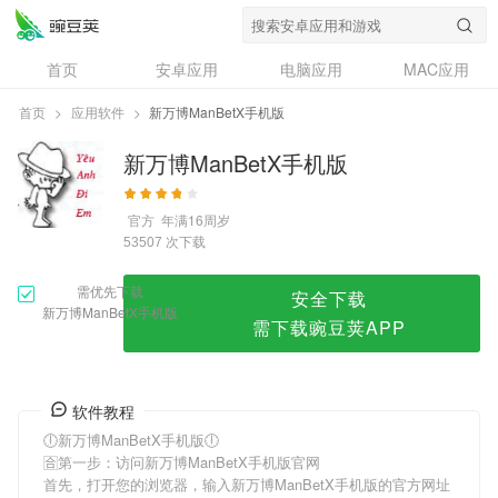
新万博ManBetX手机版
首页
安卓应用
电脑应用
MAC应用
资讯
专题
设计奖
创意应用
首页
>
应用软件
>
新万博ManBetX手机版
问答
新万博ManBetX手机版
官方
年满16周岁
次下载
53507
需优先下载
安全下载
新万博ManBetX手机版
需下载豌豆荚APP
软件教程
🕕新万博ManBetX手机版🕕
🈴第一步：访问新万博ManBetX手机版官网
首先，打开您的浏览器，输入新万博ManBetX手机版的官方网址