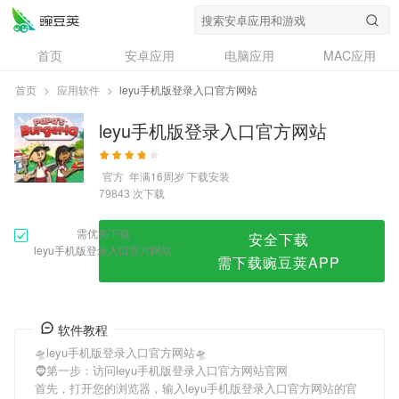
leyu手机版登录入口官方网站
首页
安卓应用
电脑应用
MAC应用
资讯
专题
设计奖
创意应用
首页
>
应用软件
>
leyu手机版登录入口官方网站
问答
leyu手机版登录入口官方网站
官方
年满16周岁
下载安装
次下载
79843
需优先下载
安全下载
leyu手机版登录入口官方网站
需下载豌豆荚APP
软件教程
🛸leyu手机版登录入口官方网站🛸
🧔第一步：访问leyu手机版登录入口官方网站官网
首先，打开您的浏览器，输入leyu手机版登录入口官方网站的官