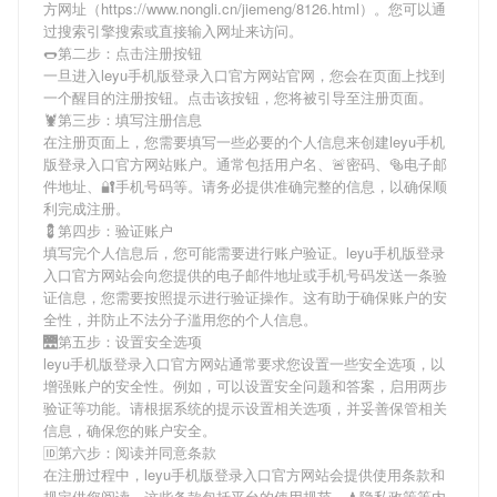
方网址（https://www.nongli.cn/jiemeng/8126.html）。您可以通
过搜索引擎搜索或直接输入网址来访问。
🌭第二步：点击注册按钮
一旦进入leyu手机版登录入口官方网站官网，您会在页面上找到
一个醒目的注册按钮。点击该按钮，您将被引导至注册页面。
🦞第三步：填写注册信息
在注册页面上，您需要填写一些必要的个人信息来创建leyu手机
版登录入口官方网站账户。通常包括用户名、🚨密码、🥯电子邮
件地址、🔐手机号码等。请务必提供准确完整的信息，以确保顺
利完成注册。
💈第四步：验证账户
填写完个人信息后，您可能需要进行账户验证。leyu手机版登录
入口官方网站会向您提供的电子邮件地址或手机号码发送一条验
证信息，您需要按照提示进行验证操作。这有助于确保账户的安
全性，并防止不法分子滥用您的个人信息。
🌉第五步：设置安全选项
leyu手机版登录入口官方网站通常要求您设置一些安全选项，以
增强账户的安全性。例如，可以设置安全问题和答案，启用两步
验证等功能。请根据系统的提示设置相关选项，并妥善保管相关
信息，确保您的账户安全。
🆔第六步：阅读并同意条款
在注册过程中，leyu手机版登录入口官方网站会提供使用条款和
规定供您阅读。这些条款包括平台的使用规范、♟隐私政策等内