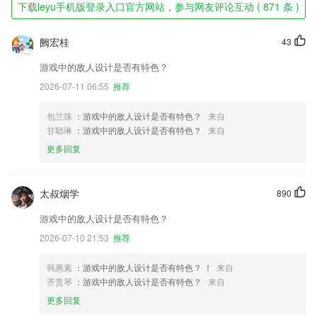
下载leyu手机版登录入口官方网站，参与网友评论互动 ( 871 条 )
阙宏桂
43
游戏中的敌人设计是否有特色？
2026-07-11 06:55
推荐
包兰珠
：游戏中的敌人设计是否有特色？
来自
甘聪琳
：游戏中的敌人设计是否有特色？
来自
更多回复
太叔烟学
890
游戏中的敌人设计是否有特色？
2026-07-10 21:53
推荐
韩惠素
：游戏中的敌人设计是否有特色？ ！
来自
齐贵琴
：游戏中的敌人设计是否有特色？
来自
更多回复