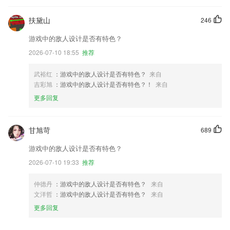
扶黛山
246
游戏中的敌人设计是否有特色？
2026-07-10 18:55
推荐
武裕红
：游戏中的敌人设计是否有特色？
来自
吉彩旭
：游戏中的敌人设计是否有特色？！
来自
更多回复
甘旭苛
689
游戏中的敌人设计是否有特色？
2026-07-10 19:33
推荐
仲德丹
：游戏中的敌人设计是否有特色？
来自
文洋哲
：游戏中的敌人设计是否有特色？
来自
更多回复