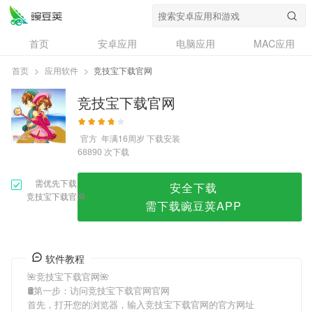
竞技宝下载官网
首页
安卓应用
电脑应用
MAC应用
资讯
专题
设计奖
创意应用
首页
>
应用软件
>
竞技宝下载官网
问答
竞技宝下载官网
官方
年满16周岁
下载安装
次下载
68890
需优先下载
安全下载
竞技宝下载官网
需下载豌豆荚APP
软件教程
🌺竞技宝下载官网🌺
🛢第一步：访问竞技宝下载官网官网
首先，打开您的浏览器，输入竞技宝下载官网的官方网址