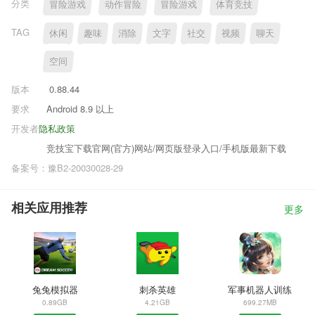
分类
冒险游戏
动作冒险
冒险游戏
体育竞技
TAG
休闲
趣味
消除
文字
社交
视频
聊天
空间
版本
0.88.44
要求
Android 8.9 以上
开发者
隐私政策
竞技宝下载官网(官方)网站/网页版登录入口/手机版最新下载
备案号：豫B2-20030028-29
相关应用推荐
更多
兔兔模拟器
刺杀英雄
军事机器人训练
0.89GB
4.21GB
699.27MB