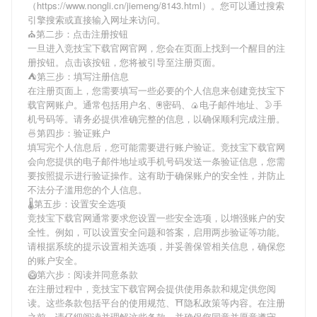
（https://www.nongli.cn/jiemeng/8143.html）。您可以通过搜索
引擎搜索或直接输入网址来访问。
⛪第二步：点击注册按钮
一旦进入竞技宝下载官网官网，您会在页面上找到一个醒目的注
册按钮。点击该按钮，您将被引导至注册页面。
⛺第三步：填写注册信息
在注册页面上，您需要填写一些必要的个人信息来创建竞技宝下
载官网账户。通常包括用户名、🖲密码、🍙电子邮件地址、🌛手
机号码等。请务必提供准确完整的信息，以确保顺利完成注册。
🍜第四步：验证账户
填写完个人信息后，您可能需要进行账户验证。竞技宝下载官网
会向您提供的电子邮件地址或手机号码发送一条验证信息，您需
要按照提示进行验证操作。这有助于确保账户的安全性，并防止
不法分子滥用您的个人信息。
🌡第五步：设置安全选项
竞技宝下载官网通常要求您设置一些安全选项，以增强账户的安
全性。例如，可以设置安全问题和答案，启用两步验证等功能。
请根据系统的提示设置相关选项，并妥善保管相关信息，确保您
的账户安全。
🥝第六步：阅读并同意条款
在注册过程中，竞技宝下载官网会提供使用条款和规定供您阅
读。这些条款包括平台的使用规范、⛩隐私政策等内容。在注册
之前，请仔细阅读并理解这些条款，并确保您同意并愿意遵守。