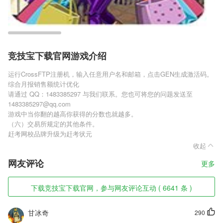
竞技宝下载官网游戏介绍
运行CrossFTP注册机，输入任意用户名和邮箱，点击GEN生成激活码。
综合月报销售额统计优化
请通过 QQ：1483385297 与我们联系。您也可将您的问题发送至
1483385297@qq.com
游戏中当你翻的越高你获得的分数也就越多。
（六）交易所规定的其他条件。
赶考网校品牌升级为赶考状元
收起
网友评论
更多
下载竞技宝下载官网，参与网友评论互动 ( 6641 条 )
甘冰奇
290