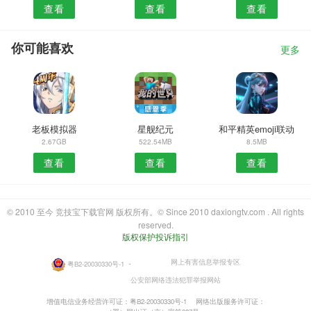
查看
查看
查看
你可能喜欢
更多
老板模拟器
星舰纪元
和平精英emoji联动
2.67GB
522.54MB
8.5MB
查看
查看
查看
© 2010 至今 竞技宝下载官网 版权所有。© Since 2010 daxiongtv.com . All rights
reserved.
版权保护投诉指引
网上有害信息举报专区
粤B2-20030330号-1
・
公安部网络违法犯罪举报网站
增值电信业务经营许可证：粤B2-20030330号-1
网络出版服务许可证：