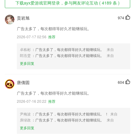
下载ayx爱游戏官网登录，参与网友评论互动 ( 4189 条 )
贡岩旭
974
广告太多了，每次都得等好久才能继续玩。
2026-07-17 02:56
推荐
卓栋彬
：广告太多了，每次都得等好久才能继续玩。
来自
郎浩雯
：广告太多了，每次都得等好久才能继续玩。
来自
更多回复
唐倩固
604
广告太多了，每次都得等好久才能继续玩。
2026-07-16 20:22
推荐
尹梅波
：广告太多了，每次都得等好久才能继续玩。 ！
来自
庾绿政
：广告太多了，每次都得等好久才能继续玩。
来自
更多回复