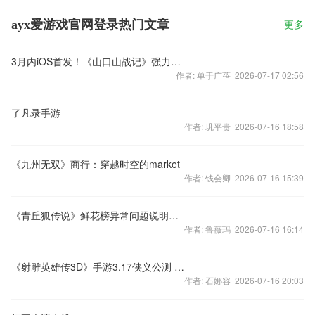
ayx爱游戏官网登录热门文章
更多
3月内iOS首发！《山口山战记》强力党军团集结号
作者: 单于广蓓 2026-07-17 02:56
了凡录手游
作者: 巩平贵 2026-07-16 18:58
《九州无双》商行：穿越时空的market
作者: 钱会卿 2026-07-16 15:39
《青丘狐传说》鲜花榜异常问题说明公告
作者: 鲁薇玛 2026-07-16 16:14
《射雕英雄传3D》手游3.17侠义公测 你就是大侠
作者: 石娜容 2026-07-16 20:03