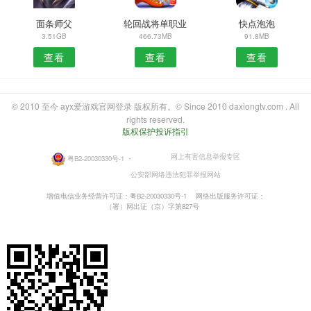
面条师父
轮回战将单职业
快点泡泡
3.51GB
466.73MB
91.8MB
查看
查看
查看
© 2010 至今 ayx爱游戏官网登录 版权所有。© Since 2010 daxiongtv.com . All
rights reserved.
版权保护投诉指引
网上有害信息举报专区
粤B2-20030330号-1
・
公安部网络违法犯罪举报网站
增值电信业务经营许可证：粤B2-20030330号-1
网络出版服务许可证：
（署）网出证（京）字第827号