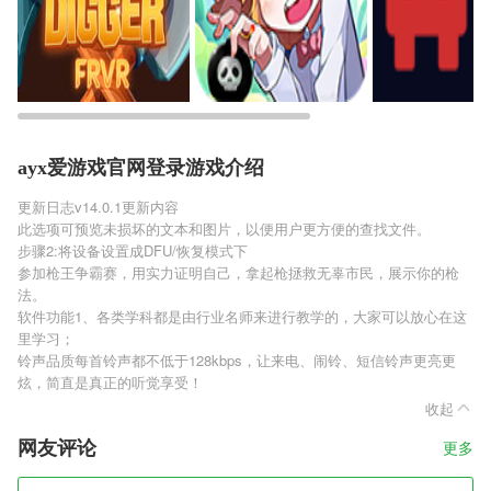
ayx爱游戏官网登录游戏介绍
更新日志v14.0.1更新内容
此选项可预览未损坏的文本和图片，以便用户更方便的查找文件。
步骤2:将设备设置成DFU/恢复模式下
参加枪王争霸赛，用实力证明自己，拿起枪拯救无辜市民，展示你的枪
法。
软件功能1、各类学科都是由行业名师来进行教学的，大家可以放心在这
里学习；
铃声品质每首铃声都不低于128kbps，让来电、闹铃、短信铃声更亮更
炫，简直是真正的听觉享受！
收起
网友评论
更多