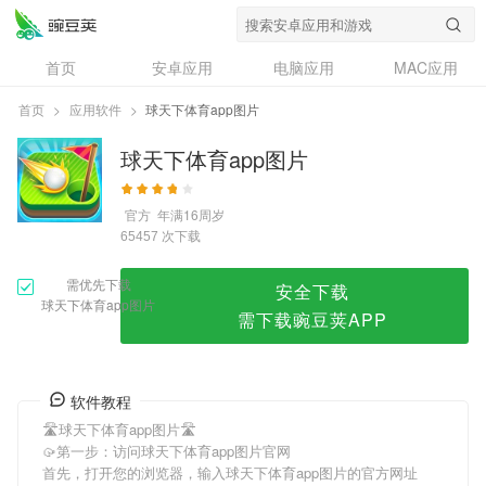
球天下体育app图片
首页
安卓应用
电脑应用
MAC应用
资讯
专题
设计奖
创意应用
首页
>
应用软件
>
球天下体育app图片
问答
球天下体育app图片
官方
年满16周岁
次下载
65457
需优先下载
安全下载
球天下体育app图片
需下载豌豆荚APP
软件教程
🛣球天下体育app图片🛣
🥠第一步：访问球天下体育app图片官网
首先，打开您的浏览器，输入球天下体育app图片的官方网址