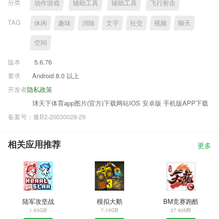
分类
动作游戏
辅助工具
辅助工具
飞行射击
TAG
休闲
趣味
消除
文字
社交
视频
聊天
空间
版本
5.6.76
要求
Android 8.0 以上
开发者
隐私政策
球天下体育app图片(官方)下载网站IOS 安卓版 手机版APP下载
备案号：豫B2-20030028-29
相关应用推荐
更多
陆军攻坚战
模拟大鹅
BM竞赛跑酷
1.63GB
7.10GB
27.60MB