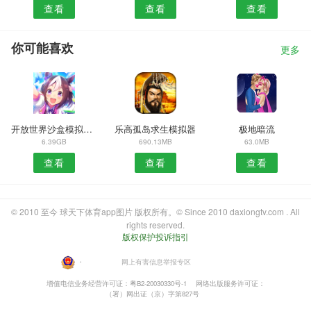
查看
查看
查看
你可能喜欢
更多
开放世界沙盒模拟器0.9.0.4b
乐高孤岛求生模拟器
极地暗流
6.39GB
690.13MB
63.0MB
查看
查看
查看
© 2010 至今 球天下体育app图片 版权所有。© Since 2010 daxiongtv.com . All
rights reserved.
版权保护投诉指引
・
网上有害信息举报专区
增值电信业务经营许可证：粤B2-20030330号-1
网络出版服务许可证：
（署）网出证（京）字第827号