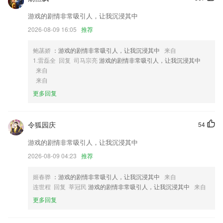
2,【各种排行榜】满足你从任何角度找到自己想看的那本书的幻想
游戏的剧情非常吸引人，让我沉浸其中
3,海量云存储空间
2026-08-09 16:05
推荐
4,新闻更新的速度还是非常快的，手机的接收更加的简单直接。
鲍菡娇
：游戏的剧情非常吸引人，让我沉浸其中
来自
5,有趣课堂/提分方法/学习技巧/考前减压
1.雷磊全 回复 司马宗亮
游戏的剧情非常吸引人，让我沉浸其中
6,北上广深杭，首单寄件免10元，未按时揽收，可获得相应赔付
来自
来自
加拿大pc蛋蛋预测网网站软件优势
更多回复
1.图文并茂，趣味拼读，调动眼、耳、口、手多感官记忆
2.·学习的状态以及效果不同，老师会给定的教程也是分阶段的
令狐园庆
54
3.喜欢这款软件的朋友们随时进行安装和下载，轻松的开启线上学习。
游戏的剧情非常吸引人，让我沉浸其中
4.高考志愿填报分析过程中，分析院校历年高考录取数据也是非常重要的
2026-08-09 04:23
推荐
环节。优志愿将历7年分数换算后再筛选叠加并通过6大算法进行有权重
比例的修正，计算更加精准。
姬春骅
：游戏的剧情非常吸引人，让我沉浸其中
来自
5.小学：
连世程 回复 莘冠民
游戏的剧情非常吸引人，让我沉浸其中
来自
6.各所高校的报录比，历年的分数线。随时随地的掌握院校的资讯，帮你
更多回复
合理的填报志愿。
加拿大pc蛋蛋预测网网站更新了什么?