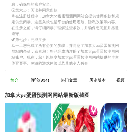
息，确保您的账户安全。
🕢第六步：阅读并同意条款
🍍在注册过程中，
加拿大pc蛋蛋预测网网站
会提供使用条款和规
定供您阅读。这些条款包括平台的使用规范、隐私政策等内容。
在注册之前，请仔细阅读并理解这些条款，并确保您同意并愿意
遵守。
🦖第七步：完成注册
🦗一旦您完成了所有必要的步骤，并同意了
加拿大pc蛋蛋预测网
网站
的条款，恭喜您！您已经成功注册了加拿大pc蛋蛋预测网网
站账户。现在，您可以畅享
加拿大pc蛋蛋预测网网站
提供的丰富
体育赛事、刺激的游戏体验以及其他令人兴奋
简介
评论(934)
热门文章
历史版本
视频
加拿大pc蛋蛋预测网网站最新版截图