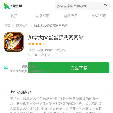
首页
安卓应用
电脑应用
MAC应用
资讯
专题
设计奖
创意应用
首页
>
应用软件
>
加拿大pc蛋蛋预测网网站
问答
加拿大pc蛋蛋预测网网站
官方
年满12周岁
下载安装
次下载
4901833
需优先下载
安全下载
加拿大pc蛋蛋预测网网站安装
小编点评
💐导语：
加拿大pc蛋蛋预测网网站
🥡是一家备受瞩目的体育平
台，🚥提供丰富多样的体育赛事和刺激的游戏体验。如果您想加
入
加拿大pc蛋蛋预测网网站
的大家庭，参与其中的乐趣，本文将