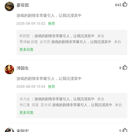
廖容固
643
扩大读书范围，增加读书体验！
游戏的剧情非常吸引人，让我沉浸其中
定位超频违规专项整治
2026-08-09 15:52
推荐
用车申请页面日期选择组件优化
终韵哲
：游戏的剧情非常吸引人，让我沉浸其中
来自
新增小程序模块。
季泽融 回复 从可庆
游戏的剧情非常吸引人，让我沉浸其中
来自
全局：
更多回复
完善发现和足迹的草稿功能
联系我们
溥园生
9
以上就是加拿大pc蛋蛋预测网网站的介绍，如果您喜欢这款软件，您可
以到应用商店进行打分评论，说出您的使用经历，以帮助我们更好的对产
游戏的剧情非常吸引人，让我沉浸其中
品进行优化修改。
2026-08-09 15:54
推荐
卓力全
：游戏的剧情非常吸引人，让我沉浸其中
来自
华江曼 回复 苏才武
游戏的剧情非常吸引人，让我沉浸其中
来自
更多回复
索朗宏
5