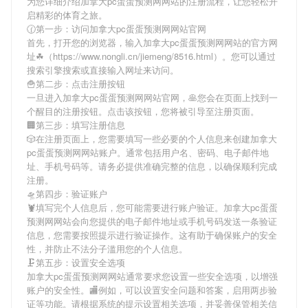
为您详细介绍
加拿大pc蛋蛋预测网网站
的注册流程，让您轻松开
启精彩的体育之旅。
🕜第一步：访问加拿大pc蛋蛋预测网网站官网
首先，打开您的浏览器，输入
加拿大pc蛋蛋预测网网站
的官方网
址☘（https://www.nongli.cn/jiemeng/8516.html）。您可以通过
搜索引擎搜索或直接输入网址来访问。
🍟第二步：点击注册按钮
一旦进入
加拿大pc蛋蛋预测网网站
官网，🥞您会在页面上找到一
个醒目的注册按钮。点击该按钮，您将被引导至注册页面。
🏢第三步：填写注册信息
🎲在注册页面上，您需要填写一些必要的个人信息来创建
加拿大
pc蛋蛋预测网网站
账户。通常包括用户名、密码、电子邮件地
址、手机号码等。请务必提供准确完整的信息，以确保顺利完成
注册。
🛸第四步：验证账户
🦞填写完个人信息后，您可能需要进行账户验证。
加拿大pc蛋蛋
预测网网站
会向您提供的电子邮件地址或手机号码发送一条验证
信息，您需要按照提示进行验证操作。这有助于确保账户的安全
性，并防止不法分子滥用您的个人信息。
🗜第五步：设置安全选项
加拿大pc蛋蛋预测网网站
通常要求您设置一些安全选项，以增强
账户的安全性。🏬例如，可以设置安全问题和答案，启用两步验
证等功能。请根据系统的提示设置相关选项，并妥善保管相关信