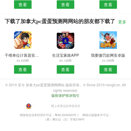
查看
查看
查看
下载了加拿大pc蛋蛋预测网网站的朋友都下载了
更多
千维单位计算器安卓版
生活宝家政APP
我要缴罚款网安卓版
63.83MB
84.16MB
24.39MB
查看
查看
查看
© 2010 至今 加拿大pc蛋蛋预测网网站 版权所有。© Since 2010 nongli.cn. All
rights reserved.
版权保护投诉指引
・
网上有害信息举报专区
增值电信业务经营许可证：粤B2-20030330号-1
网络出版服务许可证：
（署）网出证（京）字第2799号