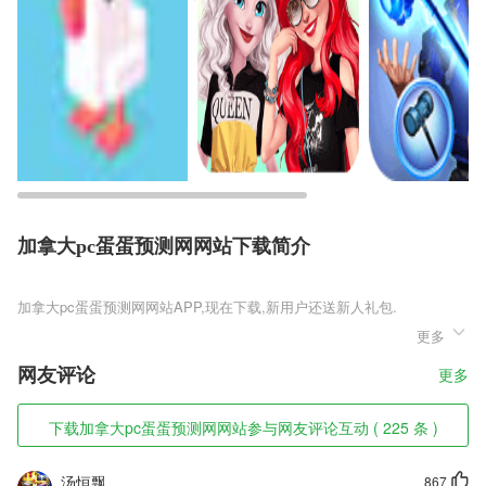
加拿大pc蛋蛋预测网网站下载简介
加拿大pc蛋蛋预测网网站
更多
加拿大pc蛋蛋预测网网站是一款让玩家扮演一个从农村大山里走出的大
学生，在这个灯红酒绿的大城市，你可以通过自己的机智和机缘来不断获
网友评论
更多
得收益。你可以在学校和不同的同学合作做生意，同时也可以在更多的店
铺打工。自己的学业是最重要的，奖学金对于你来说是一笔巨款。
下载加拿大pc蛋蛋预测网网站参与网友评论互动 ( 225 条 )
加拿大pc蛋蛋预测网网站软件特色
1,费用类型，清晰可见
汤恒飘
867