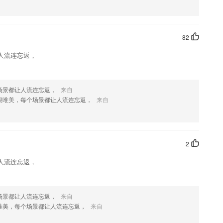
喜欢这款软件，您可以到应用商店进行打分评论，说出您的使用经历，以
82
人流连忘返，
场景都让人流连忘返，
来自
很唯美，每个场景都让人流连忘返，
来自
2
人流连忘返，
场景都让人流连忘返，
来自
唯美，每个场景都让人流连忘返，
来自