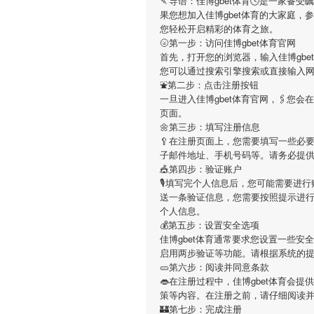
🍡导语：
佳博gbet体育
🕓是一家备受
果您想加入
佳博gbet体育
的大家庭，参
您轻松开启精彩的体育之旅。
🌝第一步：访问佳博gbet体育官网
首先，打开您的浏览器，输入
佳博gbe
您可以通过搜索引擎搜索或直接输入
⛲️第二步：点击注册按钮
一旦进入
佳博gbet体育
官网，🖇您会
页面。
🌼第三步：填写注册信息
🥄在注册页面上，您需要填写一些必
子邮件地址、手机号码等。请务必提
🎪第四步：验证账户
🎙填写完个人信息后，您可能需要进行
送一条验证信息，您需要按照提示进
个人信息。
💰第五步：设置安全选项
佳博gbet体育
通常要求您设置一些安全
启用两步验证等功能。请根据系统的
🥒第六步：阅读并同意条款
👄在注册过程中，
佳博gbet体育
会提供
策等内容。在注册之前，请仔细阅读
🏰第七步：完成注册