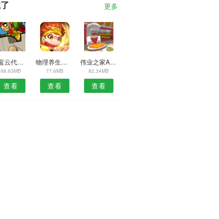
载了
更多
优蓝云代理APP
物理养生安卓版
伟业之家APP
98.63MB
77.6MB
82.34MB
查看
查看
查看