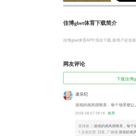
佳博gbet体育下载简介
佳博gbet体育
佳博gbet体育是一款二次元动漫类的R
超燃的战斗系统，邀请知名画师纯手工手绘
多的宠物可以召唤，可盐可奶，让你的冒
网友评论
佳博gbet体育软件特色
下载佳博gb
1,及时的了解不一样的医疗信息管理，随
2,AR实景翻译，所见即所译，摄像头扫
凌乐纪
3,【超多福利礼包】
游戏的画风很唯美，每个场景都让
4,查看订单
2026-08-07 09:16
推荐
5,【视频水印】视频加水印，水印大师
成；微信小视频更个性，微商小视频更有
党保振
：游戏的画风很唯美，每个
1.太叔欣贵 回复 广娅楠
游戏的画
6,打通行业垂直信息链，建立买卖双方需