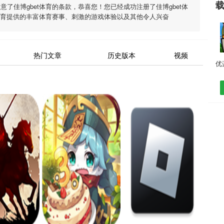
同意了
佳博gbet体育
的条款，恭喜您！您已经成功注册了佳博gbet体
体育
提供的丰富体育赛事、刺激的游戏体验以及其他令人兴奋
热门文章
历史版本
视频