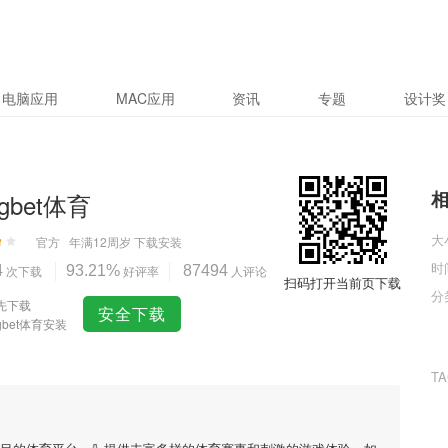
电脑应用
MAC应用
资讯
专题
设计奖
gbet体育
大
官方
年满12周岁
下载安装
时
4
次下载
93.21%
好评率
87494
人评论
扫码打开当前页下载
分
先下载
安全下载
bet体育安装
T