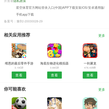
开发者
隐私政策
星空体育官方网站登录入口(中国)APP下载安装IOS/安卓通用版/
手机app下载
备案号：豫B2-20030028-29
相关应用推荐
更多
维恩的最后零件手游
海底生物进化模拟器
一剑屠龙
3.19GB
0.66GB
476.43MB
查看
查看
查看
你可能喜欢
更多