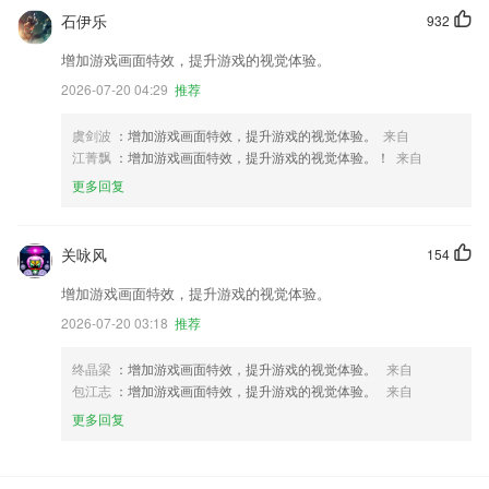
石伊乐
932
增加游戏画面特效，提升游戏的视觉体验。
2026-07-20 04:29
推荐
虞剑波
：增加游戏画面特效，提升游戏的视觉体验。
来自
江菁飘
：增加游戏画面特效，提升游戏的视觉体验。！
来自
更多回复
关咏风
154
增加游戏画面特效，提升游戏的视觉体验。
2026-07-20 03:18
推荐
终晶梁
：增加游戏画面特效，提升游戏的视觉体验。
来自
包江志
：增加游戏画面特效，提升游戏的视觉体验。
来自
更多回复