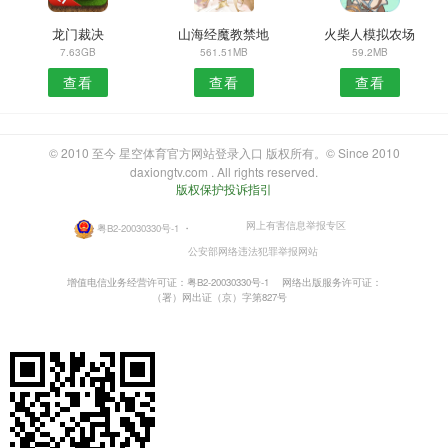
龙门裁决
山海经魔教禁地
火柴人模拟农场
7.63GB
561.51MB
59.2MB
查看
查看
查看
© 2010 至今 星空体育官方网站登录入口 版权所有。© Since 2010
daxiongtv.com . All rights reserved.
版权保护投诉指引
网上有害信息举报专区
粤B2-20030330号-1
・
公安部网络违法犯罪举报网站
增值电信业务经营许可证：粤B2-20030330号-1
网络出版服务许可证：
（署）网出证（京）字第827号