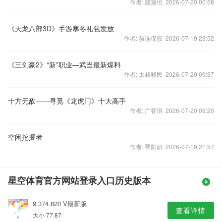
作者: 殷黛伦 2026-07-20 00:58
《天龙八部3D》手游寒冬礼包发放
作者: 赫连保霞 2026-07-19 23:52
《三剑豪2》“新”职业—武当最新爆料
作者: 太叔毅民 2026-07-20 09:37
十方无敌——寻觅《龙虎门》十大高手
作者: 广香琪 2026-07-20 09:20
空闲挖掘者
作者: 胥阳妍 2026-07-19 21:57
星空体育官方网站登录入口历史版本
9.374.820 V最新版
查看详情
大小 77.87