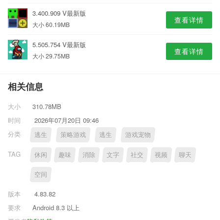
3.400.909 V最新版
查看详情
大小 60.19MB
5.505.754 V最新版
查看详情
大小 29.75MB
相关信息
大小
310.78MB
时间
2026年07月20日 09:46
分类
逃生
策略游戏
逃生
游戏宠物
TAG
休闲
趣味
消除
文字
社交
视频
聊天
空间
版本
4.83.82
要求
Android 8.3 以上