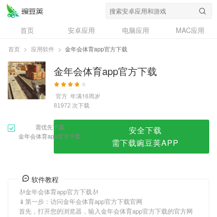
金年会体育app官方下载
首页
安卓应用
电脑应用
MAC应用
资讯
专题
设计奖
创意应用
首页
>
应用软件
>
金年会体育app官方下载
问答
金年会体育app官方下载
官方
年满16周岁
次下载
81972
需优先下载
安全下载
金年会体育app官方下载
需下载豌豆荚APP
软件教程
🎻金年会体育app官方下载🎻
📱第一步：访问金年会体育app官方下载官网
首先，打开您的浏览器，输入金年会体育app官方下载的官方网