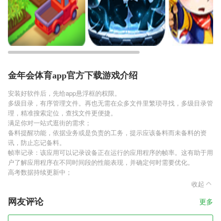
金年会体育app官方下载游戏介绍
安装好软件后，先给app悬浮框的权限。
多级目录，有序管理文件。再也无需在众多文件里繁琐寻找，多级目录管
理，精准搜索定位，查找文件更便捷。
满足你对一站式逛街的需求；
备料提醒功能，依据业务或是负责的工务，提示应该备料而未备料的资
讯，防止忘记备料。
帧率记录：该应用可以记录设备正在运行的应用程序的帧率。这有助于用
户了解应用程序在不同时间段的性能表现，并确定何时需要优化。
高考数据持续更新中；
收起
网友评论
更多