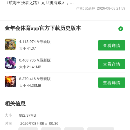
《航海王强者之路》元旦拼海贼团，好礼送不停
作者: 武菡林 2026-08-08 21:59
金年会体育app官方下载历史版本
4.113.974 V最新版
查看详情
大小 41.37
0.468.735 V最新版
查看详情
大小 21.41MB
8.379.416 V最新版
查看详情
大小 44.38MB
相关信息
大小
882.37MB
时间
2026年08月09日 00:36