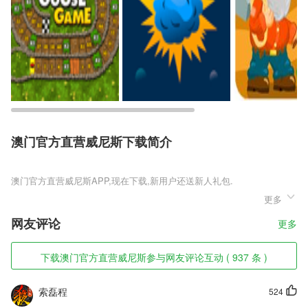
澳门官方直营威尼斯下载简介
澳门官方直营威尼斯
更多
澳门官方直营威尼斯是一款3D引擎打造的全新武侠角色扮演手游，在这
里你将扮演英勇的修仙者，自由闯荡神秘的副本地图，迎战世界BOSS和
网友评论
更多
精英强者，超丰富的技能连招，酷炫华丽，让你引爆全场，流畅的操作，
精彩的副本等你来挑战畅玩，精致唯美的游戏画面，广阔的梦幻武侠世
界，为玩家带来更加精彩刺激的游戏体验，与你的萌宠们一起畅游精彩的
下载澳门官方直营威尼斯参与网友评论互动 ( 937 条 )
武侠世界!
澳门官方直营威尼斯软件特色
索磊程
524