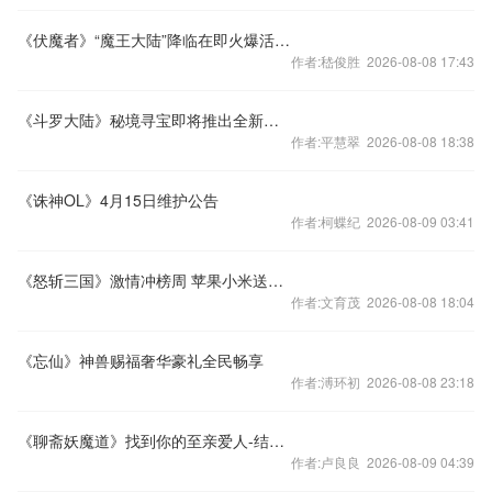
《伏魔者》“魔王大陆”降临在即火爆活动新服独享
作者:嵇俊胜 2026-08-08 17:43
《斗罗大陆》秘境寻宝即将推出全新功能
作者:平慧翠 2026-08-08 18:38
《诛神OL》4月15日维护公告
作者:柯蝶纪 2026-08-09 03:41
《怒斩三国》激情冲榜周 苹果小米送不停
作者:文育茂 2026-08-08 18:04
《忘仙》神兽赐福奢华豪礼全民畅享
作者:溥环初 2026-08-08 23:18
《聊斋妖魔道》找到你的至亲爱人-结婚系统
作者:卢良良 2026-08-09 04:39