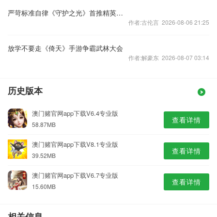
严苛标准自律《守护之光》首推精英品鉴会
作者:古伦言 2026-08-06 21:25
放学不要走《倚天》手游争霸武林大会
作者:解豪东 2026-08-07 03:14
历史版本
澳门赌官网app下载V6.4专业版
查看详情
58.87MB
澳门赌官网app下载V8.1专业版
查看详情
39.52MB
澳门赌官网app下载V6.7专业版
查看详情
15.60MB