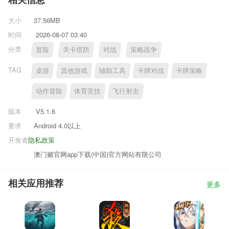
相关信息
大小
37.56MB
时间
2026-08-07 03:40
分类
冒险
关卡塔防
对战
策略战争
TAG
桌游
其他游戏
辅助工具
卡牌对战
卡牌策略
动作冒险
体育竞技
飞行射击
版本
V5.1.6
要求
Android 4.0以上
开发者
隐私政策
澳门赌官网app下载(中国)官方网站有限公司
相关应用推荐
更多