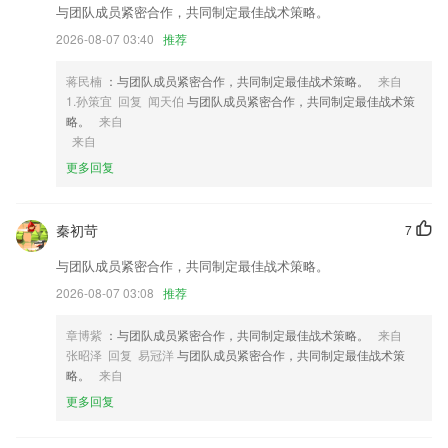
松。
与团队成员紧密合作，共同制定最佳战术策略。
2026-08-07 03:40
推荐
2,自动识别照片内容，连挑选模板的功夫都给省掉了，说不定会收获一些
“惊喜”
蒋民楠
：与团队成员紧密合作，共同制定最佳战术策略。
来自
3,互动家长社区，家长可以在这里分享育儿经验或困惑。
1.孙策宜 回复 闻天伯
与团队成员紧密合作，共同制定最佳战术策
4,优化市场应用下载速度。
略。
来自
来自
5,提供更加高效便捷的便民服务,让广大群众更好地办理各项政务事件
更多回复
6,悟空祛痘APP，是为广大“痘友”提供在线预约祛痘的专属APP。
澳门赌官网app下载软件优势
秦初苛
7
1.栏目每日更新，及时发布最新职业动态。
与团队成员紧密合作，共同制定最佳战术策略。
2.以精、细、准、严的鉴证标准，全方位多角度鉴证导师
2026-08-07 03:08
推荐
3.我们暂不答应长期切出使用，若长期切出使用将自动完毕专注，注意哦
~
章博紫
：与团队成员紧密合作，共同制定最佳战术策略。
来自
张昭泽 回复 易冠洋
与团队成员紧密合作，共同制定最佳战术策
4.学员点评：一起学车一起吐槽，领悟考题中的陷阱
略。
来自
5.同步文章的解析，文言文的原文注释和全文译文可以在这里自动同步。
更多回复
6.顺序练习、随机练习、专项分类练习、错题练习还有模拟考试。
澳门赌官网app下载更新了什么?