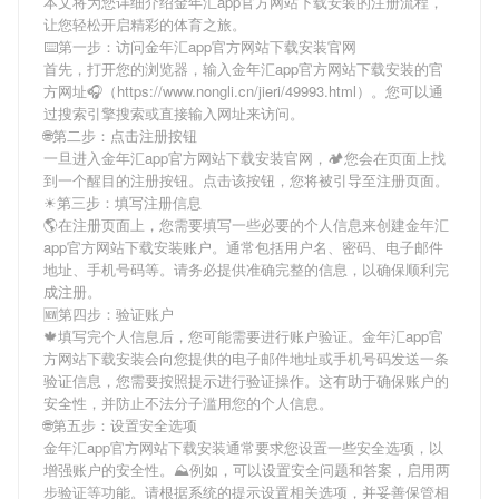
本文将为您详细介绍
金年汇app官方网站下载安装
的注册流程，
让您轻松开启精彩的体育之旅。
⌨️第一步：访问金年汇app官方网站下载安装官网
首先，打开您的浏览器，输入
金年汇app官方网站下载安装
的官
方网址🎧（https://www.nongli.cn/jieri/49993.html）。您可以通
过搜索引擎搜索或直接输入网址来访问。
🌐第二步：点击注册按钮
一旦进入
金年汇app官方网站下载安装
官网，🏕您会在页面上找
到一个醒目的注册按钮。点击该按钮，您将被引导至注册页面。
☀第三步：填写注册信息
🌎在注册页面上，您需要填写一些必要的个人信息来创建
金年汇
app官方网站下载安装
账户。通常包括用户名、密码、电子邮件
地址、手机号码等。请务必提供准确完整的信息，以确保顺利完
成注册。
🆕第四步：验证账户
🍁填写完个人信息后，您可能需要进行账户验证。
金年汇app官
方网站下载安装
会向您提供的电子邮件地址或手机号码发送一条
验证信息，您需要按照提示进行验证操作。这有助于确保账户的
安全性，并防止不法分子滥用您的个人信息。
🌐第五步：设置安全选项
金年汇app官方网站下载安装
通常要求您设置一些安全选项，以
增强账户的安全性。⛰例如，可以设置安全问题和答案，启用两
步验证等功能。请根据系统的提示设置相关选项，并妥善保管相