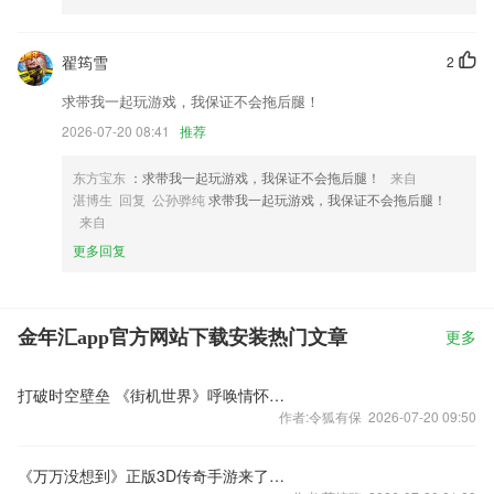
翟筠雪
2
求带我一起玩游戏，我保证不会拖后腿！
2026-07-20 08:41
推荐
东方宝东
：求带我一起玩游戏，我保证不会拖后腿！
来自
湛博生 回复 公孙骅纯
求带我一起玩游戏，我保证不会拖后腿！
来自
更多回复
金年汇app官方网站下载安装热门文章
更多
打破时空壁垒 《街机世界》呼唤情怀回归
作者:令狐有保 2026-07-20 09:50
《万万没想到》正版3D传奇手游来了？巨幅海报现身国家会议中心