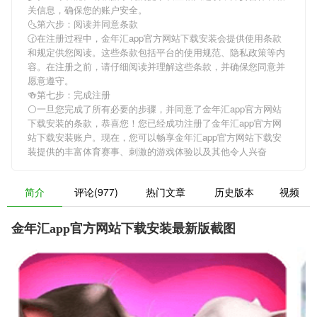
关信息，确保您的账户安全。
🌜第六步：阅读并同意条款
🕝在注册过程中，
金年汇app官方网站下载安装
会提供使用条款
和规定供您阅读。这些条款包括平台的使用规范、隐私政策等内
容。在注册之前，请仔细阅读并理解这些条款，并确保您同意并
愿意遵守。
🍻第七步：完成注册
⚪一旦您完成了所有必要的步骤，并同意了
金年汇app官方网站
下载安装
的条款，恭喜您！您已经成功注册了金年汇app官方网
站下载安装账户。现在，您可以畅享
金年汇app官方网站下载安
装
提供的丰富体育赛事、刺激的游戏体验以及其他令人兴奋
简介
评论(977)
热门文章
历史版本
视频
金年汇app官方网站下载安装最新版截图