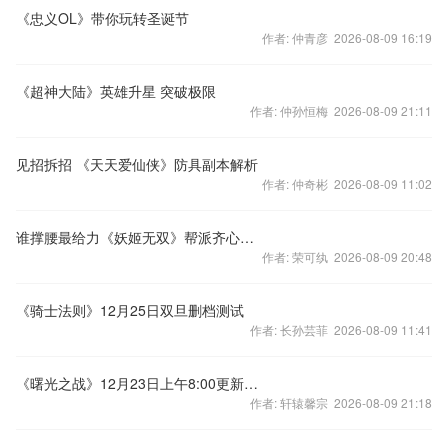
《忠义OL》带你玩转圣诞节
作者: 仲青彦 2026-08-09 16:19
《超神大陆》英雄升星 突破极限
作者: 仲孙恒梅 2026-08-09 21:11
见招拆招 《天天爱仙侠》防具副本解析
作者: 仲奇彬 2026-08-09 11:02
谁撑腰最给力《妖姬无双》帮派齐心称霸
作者: 荣可纨 2026-08-09 20:48
《骑士法则》12月25日双旦删档测试
作者: 长孙芸菲 2026-08-09 11:41
《曙光之战》12月23日上午8:00更新维护公告
作者: 轩辕馨宗 2026-08-09 21:18