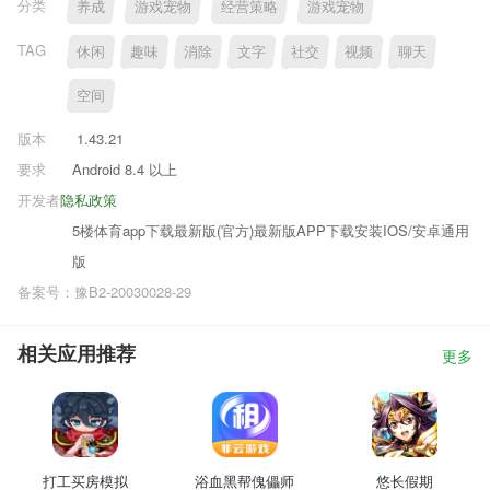
分类
养成
游戏宠物
经营策略
游戏宠物
TAG
休闲
趣味
消除
文字
社交
视频
聊天
空间
版本
1.43.21
要求
Android 8.4 以上
开发者
隐私政策
5楼体育app下载最新版(官方)最新版APP下载安装IOS/安卓通用
版
备案号：豫B2-20030028-29
相关应用推荐
更多
打工买房模拟
浴血黑帮傀儡师
悠长假期