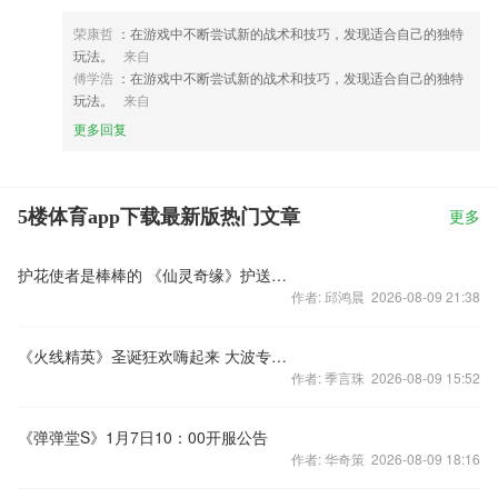
荣康哲
：在游戏中不断尝试新的战术和技巧，发现适合自己的独特
玩法。
来自
傅学浩
：在游戏中不断尝试新的战术和技巧，发现适合自己的独特
玩法。
来自
更多回复
5楼体育app下载最新版热门文章
更多
护花使者是棒棒的 《仙灵奇缘》护送仙女攻略
作者: 邱鸿晨 2026-08-09 21:38
《火线精英》圣诞狂欢嗨起来 大波专属活动来袭
作者: 季言珠 2026-08-09 15:52
《弹弹堂S》1月7日10：00开服公告
作者: 华奇策 2026-08-09 18:16