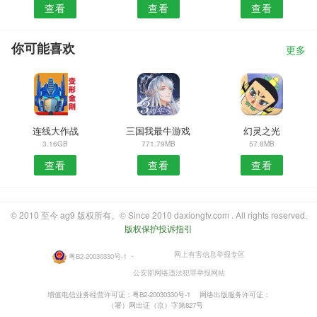
查看
查看
查看
你可能喜欢
更多
连线大作战
三国我最牛游戏
幻灵之光
3.16GB
771.79MB
57.8MB
查看
查看
查看
© 2010 至今 ag9 版权所有。© Since 2010 daxiongtv.com . All rights reserved.
版权保护投诉指引
网上有害信息举报专区
粤B2-20030330号-1
・
公安部网络违法犯罪举报网站
增值电信业务经营许可证：粤B2-20030330号-1
网络出版服务许可证：
（署）网出证（京）字第827号