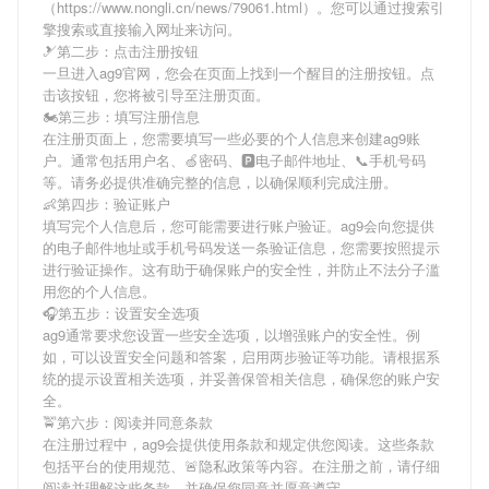
（https://www.nongli.cn/news/79061.html）。您可以通过搜索引
擎搜索或直接输入网址来访问。
🎿第二步：点击注册按钮
一旦进入ag9官网，您会在页面上找到一个醒目的注册按钮。点
击该按钮，您将被引导至注册页面。
🏍第三步：填写注册信息
在注册页面上，您需要填写一些必要的个人信息来创建ag9账
户。通常包括用户名、🍏密码、🅿电子邮件地址、📞手机号码
等。请务必提供准确完整的信息，以确保顺利完成注册。
👶第四步：验证账户
填写完个人信息后，您可能需要进行账户验证。ag9会向您提供
的电子邮件地址或手机号码发送一条验证信息，您需要按照提示
进行验证操作。这有助于确保账户的安全性，并防止不法分子滥
用您的个人信息。
🎧第五步：设置安全选项
ag9通常要求您设置一些安全选项，以增强账户的安全性。例
如，可以设置安全问题和答案，启用两步验证等功能。请根据系
统的提示设置相关选项，并妥善保管相关信息，确保您的账户安
全。
🚖第六步：阅读并同意条款
在注册过程中，ag9会提供使用条款和规定供您阅读。这些条款
包括平台的使用规范、🚨隐私政策等内容。在注册之前，请仔细
阅读并理解这些条款，并确保您同意并愿意遵守。