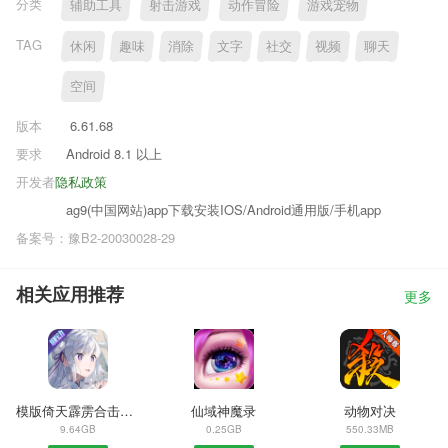
分类
辅助工具
射击游戏
动作冒险
游戏宠物
TAG
休闲
趣味
消除
文字
社交
视频
聊天
空间
版本
6.61.68
要求
Android 8.1 以上
开发者
隐私政策
ag9(中国网站)app下载安装IOS/Android通用版/手机app
备案号：豫B2-20030028-29
相关应用推荐
更多
模版倚天霹雳合击传奇
仙域神魔录
动物对决
9.64GB
0.25GB
550.33MB