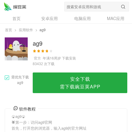
ag9
首页
安卓应用
电脑应用
MAC应用
资讯
专题
设计奖
创意应用
首页
>
应用软件
>
ag9
问答
ag9
官方
年满16周岁
下载安装
次下载
83432
需优先下载
安全下载
ag9
需下载豌豆荚APP
软件教程
🍘ag9🍘
🕷第一步：访问ag9官网
首先，打开您的浏览器，输入ag9的官方网址