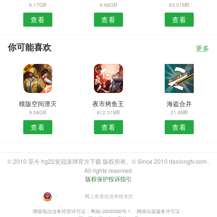
6.17GB
9.68GB
63.51MB
查看
查看
查看
你可能喜欢
更多
模版空间湮灭
夜市烤鱼王
海盗合并
9.58GB
812.31MB
21.8MB
查看
查看
查看
© 2010 至今 hg22皇冠滚球官方下载 版权所有。© Since 2010 daxiongtv.com .
All rights reserved.
版权保护投诉指引
・
网上有害信息举报专区
增值电信业务经营许可证：粤B2-20030330号-1
网络出版服务许可证：