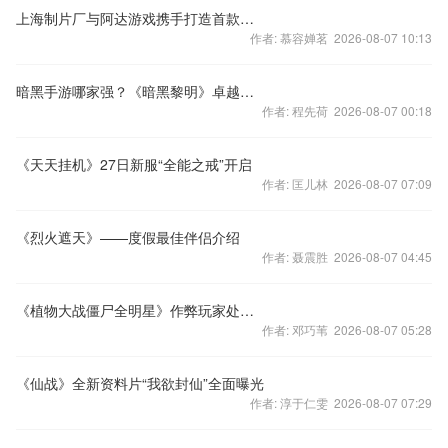
上海制片厂与阿达游戏携手打造首款《葫芦兄弟》
作者: 慕容婵茗 2026-08-07 10:13
暗黑手游哪家强？《暗黑黎明》卓越封测必知5件事
作者: 程先荷 2026-08-07 00:18
《天天挂机》27日新服“全能之戒”开启
作者: 匡儿林 2026-08-07 07:09
《烈火遮天》——度假最佳伴侣介绍
作者: 聂震胜 2026-08-07 04:45
《植物大战僵尸全明星》作弊玩家处理公告
作者: 邓巧苇 2026-08-07 05:28
《仙战》全新资料片“我欲封仙”全面曝光
作者: 淳于仁雯 2026-08-07 07:29