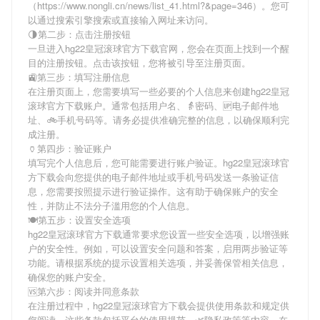
（https://www.nongli.cn/news/list_41.html?&page=346）。您可
以通过搜索引擎搜索或直接输入网址来访问。
🌗第二步：点击注册按钮
一旦进入hg22皇冠滚球官方下载官网，您会在页面上找到一个醒
目的注册按钮。点击该按钮，您将被引导至注册页面。
🚉第三步：填写注册信息
在注册页面上，您需要填写一些必要的个人信息来创建hg22皇冠
滚球官方下载账户。通常包括用户名、👵密码、🆙电子邮件地
址、🚲手机号码等。请务必提供准确完整的信息，以确保顺利完
成注册。
🏺第四步：验证账户
填写完个人信息后，您可能需要进行账户验证。hg22皇冠滚球官
方下载会向您提供的电子邮件地址或手机号码发送一条验证信
息，您需要按照提示进行验证操作。这有助于确保账户的安全
性，并防止不法分子滥用您的个人信息。
🍽第五步：设置安全选项
hg22皇冠滚球官方下载通常要求您设置一些安全选项，以增强账
户的安全性。例如，可以设置安全问题和答案，启用两步验证等
功能。请根据系统的提示设置相关选项，并妥善保管相关信息，
确保您的账户安全。
🆚第六步：阅读并同意条款
在注册过程中，hg22皇冠滚球官方下载会提供使用条款和规定供
您阅读。这些条款包括平台的使用规范、🌿隐私政策等内容。在