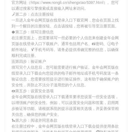
官方网址（https://www.nongli.cn/shengxiao/5397.html）。您可
以通过搜索引擎搜索或直接输入网址来访问。
🗾第二步：点击注册按钮
一旦进入金年会网页版在线登录入口下载官网，您会在页面上找
到一个醒目的注册按钮。点击该按钮，您将被引导至注册页面。
🥥第三步：填写注册信息
在注册页面上，您需要填写一些必要的个人信息来创建金年会网
页版在线登录入口下载账户。通常包括用户名、📸密码、🕝电子
邮件地址、🍹手机号码等。请务必提供准确完整的信息，以确保
顺利完成注册。
🈴第四步：验证账户
填写完个人信息后，您可能需要进行账户验证。金年会网页版在
线登录入口下载会向您提供的电子邮件地址或手机号码发送一条
验证信息，您需要按照提示进行验证操作。这有助于确保账户的
安全性，并防止不法分子滥用您的个人信息。
🍩第五步：设置安全选项
金年会网页版在线登录入口下载通常要求您设置一些安全选项，
以增强账户的安全性。例如，可以设置安全问题和答案，启用两
步验证等功能。请根据系统的提示设置相关选项，并妥善保管相
关信息，确保您的账户安全。
🐍第六步：阅读并同意条款
在注册过程中，金年会网页版在线登录入口下载会提供使用条款
和规定供您阅读。这些条款包括平台的使用规范、🧒隐私政策等