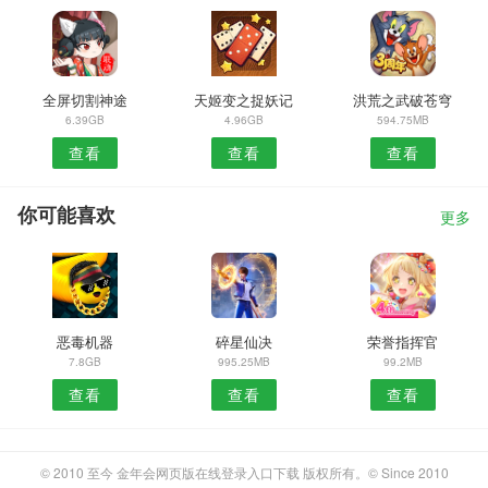
全屏切割神途
天姬变之捉妖记
洪荒之武破苍穹
6.39GB
4.96GB
594.75MB
查看
查看
查看
你可能喜欢
更多
恶毒机器
碎星仙决
荣誉指挥官
7.8GB
995.25MB
99.2MB
查看
查看
查看
© 2010 至今 金年会网页版在线登录入口下载 版权所有。© Since 2010