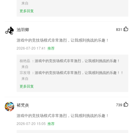
来自
更多回复
池羽卿
831
游戏中的竞技场模式非常激烈，让我感到挑战的乐趣！
2026-07-20 17:41
推荐
杨艳磊
：游戏中的竞技场模式非常激烈，让我感到挑战的乐趣！
来自
宗发瑾
：游戏中的竞技场模式非常激烈，让我感到挑战的乐趣！！
来自
更多回复
褚梵炎
739
游戏中的竞技场模式非常激烈，让我感到挑战的乐趣！
2026-07-20 15:05
推荐