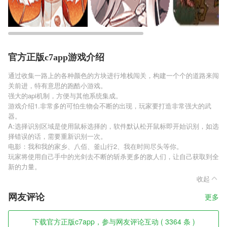
官方正版c7app游戏介绍
通过收集一路上的各种颜色的方块进行堆栈闯关，构建一个个的道路来闯
关前进，特有意思的跑酷小游戏。
强大的api机制，方便与其他系统集成。
游戏介绍1.非常多的可怕生物会不断的出现，玩家要打造非常强大的武
器。
A:选择识别区域是使用鼠标选择的，软件默认松开鼠标即开始识别，如选
择错误的话，需要重新识别一次。
电影：我和我的家乡、八佰、釜山行2、我在时间尽头等你。
玩家将使用自己手中的光剑去不断的斩杀更多的敌人们，让自己获取到全
新的力量。
收起
网友评论
更多
下载官方正版c7app，参与网友评论互动 ( 3364 条 )