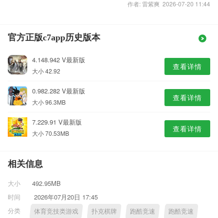
作者: 雷紫爽 2026-07-20 11:44
官方正版c7app历史版本
4.148.942 V最新版
查看详情
大小 42.92
0.982.282 V最新版
查看详情
大小 96.3MB
7.229.91 V最新版
查看详情
大小 70.53MB
相关信息
大小
492.95MB
时间
2026年07月20日 17:45
分类
体育竞技类游戏
扑克棋牌
跑酷竞速
跑酷竞速