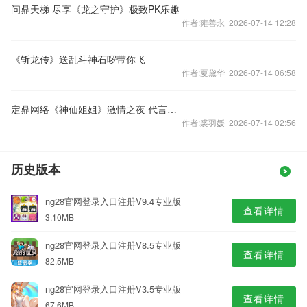
问鼎天梯 尽享《龙之守护》极致PK乐趣
作者:雍善永 2026-07-14 12:28
《斩龙传》送乱斗神石啰带你飞
作者:夏黛华 2026-07-14 06:58
定鼎网络《神仙姐姐》激情之夜 代言人即将揭晓
作者:裘羽媛 2026-07-14 02:56
历史版本
ng28官网登录入口注册V9.4专业版
查看详情
3.10MB
ng28官网登录入口注册V8.5专业版
查看详情
82.5MB
ng28官网登录入口注册V3.5专业版
查看详情
67.6MB