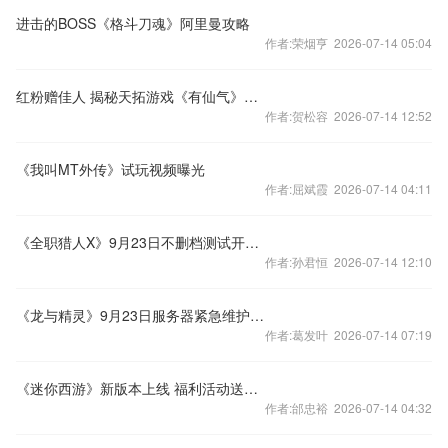
进击的BOSS《格斗刀魂》阿里曼攻略
作者:荣烟亨 2026-07-14 05:04
红粉赠佳人 揭秘天拓游戏《有仙气》封神系统
作者:贺松容 2026-07-14 12:52
《我叫MT外传》试玩视频曝光
作者:屈斌霞 2026-07-14 04:11
《全职猎人X》9月23日不删档测试开服公告
作者:孙君恒 2026-07-14 12:10
《龙与精灵》9月23日服务器紧急维护通知
作者:葛发叶 2026-07-14 07:19
《迷你西游》新版本上线 福利活动送不停
作者:邰忠裕 2026-07-14 04:32