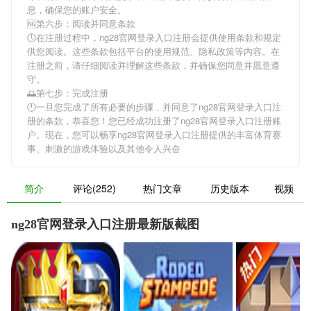
息，确保您的账户安全。
🆖第六步：阅读并同意条款
🕔在注册过程中，
ng28官网登录入口注册
会提供使用条款和规定
供您阅读。这些条款包括平台的使用规范、隐私政策等内容。在
注册之前，请仔细阅读并理解这些条款，并确保您同意并愿意遵
守。
🌅第七步：完成注册
🕚一旦您完成了所有必要的步骤，并同意了
ng28官网登录入口注
册
的条款，恭喜您！您已经成功注册了ng28官网登录入口注册账
户。现在，您可以畅享
ng28官网登录入口注册
提供的丰富体育赛
事、刺激的游戏体验以及其他令人兴奋
简介
评论(252)
热门文章
历史版本
视频
ng28官网登录入口注册最新版截图