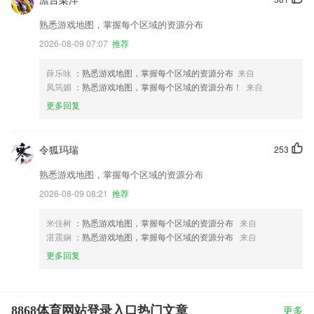
熟悉游戏地图，掌握每个区域的资源分布
2026-08-09 07:07
推荐
薛乐咏
：熟悉游戏地图，掌握每个区域的资源分布
来自
凤筠媚
：熟悉游戏地图，掌握每个区域的资源分布！
来自
更多回复
令狐玛瑞
253
熟悉游戏地图，掌握每个区域的资源分布
2026-08-09 08:21
推荐
米佳树
：熟悉游戏地图，掌握每个区域的资源分布
来自
湛震娴
：熟悉游戏地图，掌握每个区域的资源分布
来自
更多回复
8868体育网站登录入口热门文章
更多