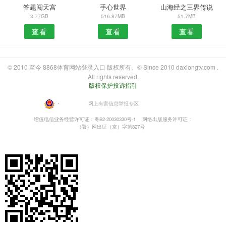
答题闯天宫
手心世界
山海经之三界传说
3.77GB
516.87MB
51.7MB
查看
查看
查看
© 2010 至今 8868体育网站登录入口 版权所有。© Since 2010 daxiongtv.com .
All rights reserved.
版权保护投诉指引
・
网上有害信息举报专区
增值电信业务经营许可证：粤B2-20030330号-1
网络出版服务许可证：
（署）网出证（京）字第827号