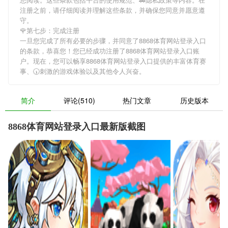
注册之前，请仔细阅读并理解这些条款，并确保您同意并愿意遵
守。
🌹第七步：完成注册
一旦您完成了所有必要的步骤，并同意了8868体育网站登录入口
的条款，恭喜您！您已经成功注册了8868体育网站登录入口账
户。现在，您可以畅享8868体育网站登录入口提供的丰富体育赛
事、🕠刺激的游戏体验以及其他令人兴奋。
简介
评论(510)
热门文章
历史版本
8868体育网站登录入口最新版截图