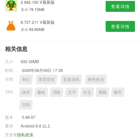
2.942.150 V最新版
查看详情
大小 78.15MB
8.727.211 V最新版
查看详情
大小 89.88MB
相关信息
大小
930.35MB
时间
2026年08月09日 17:36
分类
奇幻
体育竞技
竞速游戏
角色扮演
TAG
休闲
趣味
消除
文字
社交
视频
聊天
空间
版本
5.88.67
要求
Android 8.8 以上
开发者
隐私政策