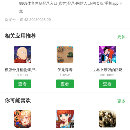
8868体育网站登录入口(官方)登录-网站入口/网页版/手机app下
载
备案号：豫B2-20030028-29
相关应用推荐
更多
模版合并植物僵尸防御
伏龙尊者
世界上最强的奶奶
9.90GB
4.42GB
808.48MB
查看
查看
查看
你可能喜欢
更多