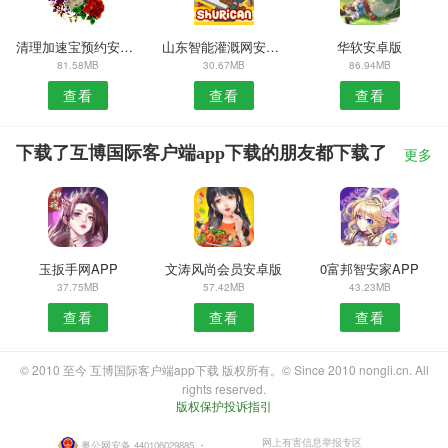
清理加速宝预约安卓版
山东智能灌溉网安卓版
华软安卓版
81.58MB
30.67MB
86.94MB
查看
查看
查看
下载了互博国际客户端app下载的朋友都下载了
更多
玉扳手网APP
文涛风尚会员安卓版
0富邦智安家APP
37.75MB
57.42MB
43.23MB
查看
查看
查看
© 2010 至今 互博国际客户端app下载 版权所有。© Since 2010 nongli.cn. All
rights reserved.
版权保护投诉指引
网上有害信息举报专区
粤公网安备 440106029885
・