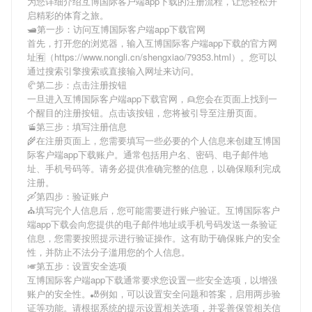
为您详细介绍
互博国际客户端app下载
的注册流程，让您轻松开
启精彩的体育之旅。
🛥第一步：访问互博国际客户端app下载官网
首先，打开您的浏览器，输入
互博国际客户端app下载
的官方网
址🈶（https://www.nongli.cn/shengxiao/79353.html）。您可以
通过搜索引擎搜索或直接输入网址来访问。
🥐第二步：点击注册按钮
一旦进入
互博国际客户端app下载
官网，👱您会在页面上找到一
个醒目的注册按钮。点击该按钮，您将被引导至注册页面。
🚡第三步：填写注册信息
🌾在注册页面上，您需要填写一些必要的个人信息来创建
互博国
际客户端app下载
账户。通常包括用户名、密码、电子邮件地
址、手机号码等。请务必提供准确完整的信息，以确保顺利完成
注册。
🛶第四步：验证账户
⛪️填写完个人信息后，您可能需要进行账户验证。
互博国际客户
端app下载
会向您提供的电子邮件地址或手机号码发送一条验证
信息，您需要按照提示进行验证操作。这有助于确保账户的安全
性，并防止不法分子滥用您的个人信息。
🎺第五步：设置安全选项
互博国际客户端app下载
通常要求您设置一些安全选项，以增强
账户的安全性。🎳例如，可以设置安全问题和答案，启用两步验
证等功能。请根据系统的提示设置相关选项，并妥善保管相关信