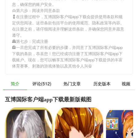
息，确保您的账户安全。
👱第六步：阅读并同意条款
💈在注册过程中，
互博国际客户端app下载
会提供使用条款和规
定供您阅读。这些条款包括平台的使用规范、隐私政策等内容。
在注册之前，请仔细阅读并理解这些条款，并确保您同意并愿意
遵守。
🏯第七步：完成注册
🏤一旦您完成了所有必要的步骤，并同意了
互博国际客户端app
下载
的条款，恭喜您！您已经成功注册了互博国际客户端app下
载账户。现在，您可以畅享
互博国际客户端app下载
提供的丰富
体育赛事、刺激的游戏体验以及其他令人兴奋
简介
评论(512)
热门文章
历史版本
视频
互博国际客户端app下载最新版截图