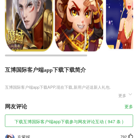
互博国际客户端app下载下载简介
互博国际客户端app下载
更多
互博国际客户端app下载是一款全新设计的射击生存题材FPS手游，玩家
们将在游戏中感受最真实的军事战争竞技，你需要根据游戏的指引去完成
网友评论
更多
丰富精彩的战斗任务，玩家将靠自己的努力寻找散落在地图各处的武器和
装备，让自己可以快速的获得战斗力，在激烈而残酷的战场上击败更多的
对手，夺取最终的胜利，收获胜利的喜悦。
下载互博国际客户端app下载参与网友评论互动 ( 947 条 )
互博国际客户端app下载软件特色
左紫妮
792