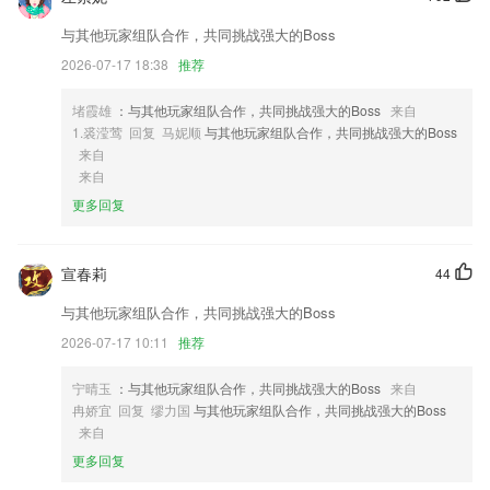
1,同时针对最全的教育信息和重要性及时的了解；
与其他玩家组队合作，共同挑战强大的Boss
2,支持的语言：简体中文、英语、法语、德语、韩语、日语、俄罗斯语、
2026-07-17 18:38
推荐
西班牙语、泰语、阿拉伯语、葡萄牙语、意大利语等
3,合理规划，科学管理孩子的学习时间和速度。
堵霞雄
：与其他玩家组队合作，共同挑战强大的Boss
来自
4,【正版漫画，种类齐全任你挑选】
1.裘滢莺 回复 马妮顺
与其他玩家组队合作，共同挑战强大的Boss
来自
5,一键释放系统内存，彻底清理系统垃圾，加速手机运行速度。
来自
6,可以随意选择视频音乐，随时更新2265流行音乐。
更多回复
互博国际客户端app下载软件优势
1.发起私聊和多人群聊，拟定主题，指定撤回和@成员讨论，可定时关
宣春莉
44
闭。
与其他玩家组队合作，共同挑战强大的Boss
2.支持在手机上导入和查看详细的课程时间表，课程背景可以定制
2026-07-17 10:11
推荐
3.国内首款在线系统早教课程，由幼教专家专为27岁孩子量身定制，内容
全原创，真正实现优质早教资源公平化！
宁晴玉
：与其他玩家组队合作，共同挑战强大的Boss
来自
冉娇宜 回复 缪力国
与其他玩家组队合作，共同挑战强大的Boss
4.各类不同的教育信息及时的知晓，让你随时在线学习最全的教育信息更
来自
快捷。
更多回复
5.出国日语字典、日语词典！日本翻译、日语翻译软件，准确的日语翻译
器、日文翻译器、日语翻译官！用日语输入法、日文输入法、日语键盘练