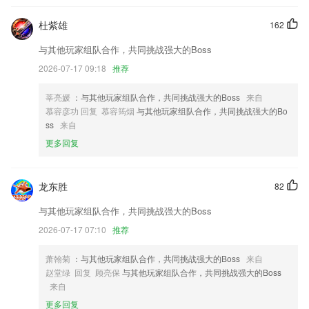
习日语！日文拍照翻译（翻譯）、翻译拍照翻译迅速搞定！日文翻译、中
杜紫雄
162
日翻译利器！外语翻译助手！日语手写输入实时翻译日语助手！
6.融入了丰富的课程教学资源，让学生的学习实现多元化
与其他玩家组队合作，共同挑战强大的Boss
互博国际客户端app下载更新了什么?
2026-07-17 09:18
推荐
优化若干体验
莘亮媛
：与其他玩家组队合作，共同挑战强大的Boss
来自
慕容彦功 回复 慕容筠烟
与其他玩家组队合作，共同挑战强大的Bo
优化App界面样式
ss
来自
我们尽可能频繁地更新优步乘客端，以便为您提供更便捷可靠的服务。该
更多回复
版本修复了几个错误，并改善了多项性能。
优化了用户操作界面
龙东胜
82
优化了用户体验，修复了已知bug。
消费时增加自定义积分功能，可以手动修改整单积分
与其他玩家组队合作，共同挑战强大的Boss
2026-07-17 07:10
推荐
联系我们
以上就是互博国际客户端app下载的介绍，如果您喜欢这款软件，您可以
到应用商店进行打分评论，说出您的使用经历，以帮助我们更好的对产品
萧翰菊
：与其他玩家组队合作，共同挑战强大的Boss
来自
进行优化修改。
赵堂绿 回复 顾亮保
与其他玩家组队合作，共同挑战强大的Boss
来自
更多回复