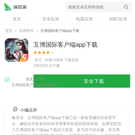
首页
安卓应用
电脑应用
MAC应用
资讯
专题
设计奖
创意应用
首页
>
应用软件
>
互博国际客户端app下载
问答
互博国际客户端app下载
官方
年满12周岁
下载安装
次下载
2981020
需优先下载
安全下载
互博国际客户端app下载安装
小编点评
🎠导语：
互博国际客户端app下载
🕐是一家备受瞩目的体育平
台，🚠提供丰富多样的体育赛事和刺激的游戏体验。如果您想加
入
互博国际客户端app下载
的大家庭，参与其中的乐趣，本文将