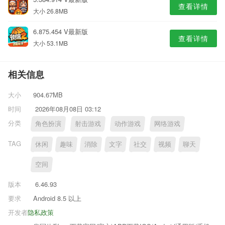
查看详情
大小 26.8MB
6.875.454 V最新版
查看详情
大小 53.1MB
相关信息
大小
904.67MB
时间
2026年08月08日 03:12
分类
角色扮演
射击游戏
动作游戏
网络游戏
TAG
休闲
趣味
消除
文字
社交
视频
聊天
空间
版本
6.46.93
要求
Android 8.5 以上
开发者
隐私政策