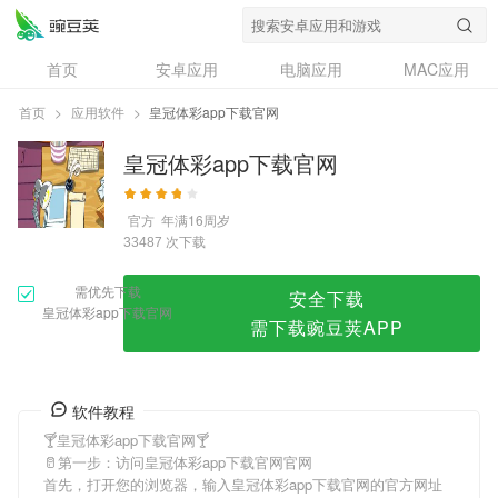
皇冠体彩app下载官网
首页
安卓应用
电脑应用
MAC应用
资讯
专题
设计奖
创意应用
首页
>
应用软件
>
皇冠体彩app下载官网
问答
皇冠体彩app下载官网
官方
年满16周岁
次下载
33487
需优先下载
安全下载
皇冠体彩app下载官网
需下载豌豆荚APP
软件教程
🍸皇冠体彩app下载官网🍸
🥛第一步：访问皇冠体彩app下载官网官网
首先，打开您的浏览器，输入皇冠体彩app下载官网的官方网址