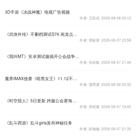
3D手游《决战神魔》电视广告视频
作者: 卫民信 2026-08-08 03:12
《武侠外传》不删档测试S76 画龙点睛火爆追开
作者: 谭彬厚 2026-08-07 23:58
《我叫MT》安卓测试服揭开公会战争帷幕
作者: 倪岩馥 2026-08-07 21:46
魔界IMAX侵袭《暗黑女王》11.12不删档
作者: 浦莺康 2026-08-08 00:32
《时空猎人》5日更新 跨服公会赛海选火爆开启
作者: 房程素 2026-08-07 19:45
《乱斗西游》乱斗girls发布神秘任务
作者: 邰翰融 2026-08-07 21:35