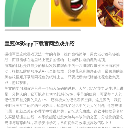
皇冠体彩app下载官网游戏介绍
碰撞军团这款游戏玩法非常的有趣，操作也很简单，男女老少都能够挑
战，而且能够在这里站上更多的怪物，让自己快速的爬到塔顶。
游戏的目标是以最少的移动次数将牌面中的十六组牌以每次三张向右推
动，根据纸牌的顺序从A~K全部摆放，只要花色和顺序正确，最顶层的纸
牌会根据顺序吸引同花色的纸牌上去，只要把所有纸牌都按花色收集完
成，游戏获胜。
英文的学习和背诵只是一个输入编码的过程。人的记忆的能力从生理上讲
是十分惊人的，它可以存贮1015比特(byte，字节)的信息，可是每个人的
记忆宝库被挖掘的只占1%，还有极大的记忆发挥空间。这是因为，我们
平时只关注了记忆的当时效果，却忽视了记忆中的更大的问题--遗忘规律
问题，那就牵涉到心理学中常说的关于记忆遗忘曲线。该软件根据著名的
艾宾浩斯遗忘曲线，本系统能通过您大脑与本软件的交互，分析您的遗忘
规律与遗忘曲线，科学安排学习，从而使学习效率提高数倍以上！