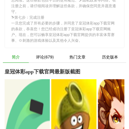
注册之前，请仔细阅读并理解这些条款，并确保您同意并愿意遵
守。
⛷第七步：完成注册
一旦您完成了所有必要的步骤，并同意了皇冠体彩app下载官网
的条款，恭喜您！您已经成功注册了皇冠体彩app下载官网账
户。现在，您可以畅享皇冠体彩app下载官网提供的丰富体育赛
事、🍲刺激的游戏体验以及其他令人兴奋。
简介
评论(679)
热门文章
历史版本
皇冠体彩app下载官网最新版截图