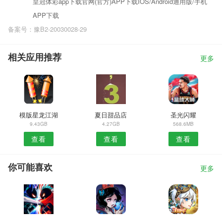
皇冠体彩app下载官网(官方)APP下载IOS/Android通用版/手机
APP下载
备案号：豫B2-20030028-29
相关应用推荐
更多
模版星龙江湖
夏日甜品店
圣光闪耀
9.43GB
4.27GB
568.6MB
查看
查看
查看
你可能喜欢
更多