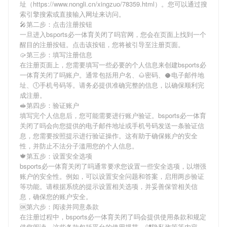
址（https://www.nongli.cn/xingzuo/78359.html）。您可以通过搜
索引擎搜索或直接输入网址来访问。
🎤第二步：点击注册按钮
一旦进入bsports必一体育关闭了吗官网，您会在页面上找到一个
醒目的注册按钮。点击该按钮，您将被引导至注册页面。
🥠第三步：填写注册信息
在注册页面上，您需要填写一些必要的个人信息来创建bsports必
一体育关闭了吗账户。通常包括用户名、🌰密码、🥥电子邮件地
址、🕔手机号码等。请务必提供准确完整的信息，以确保顺利完
成注册。
🥪第四步：验证账户
填写完个人信息后，您可能需要进行账户验证。bsports必一体育
关闭了吗会向您提供的电子邮件地址或手机号码发送一条验证信
息，您需要按照提示进行验证操作。这有助于确保账户的安全
性，并防止不法分子滥用您的个人信息。
🍁第五步：设置安全选项
bsports必一体育关闭了吗通常要求您设置一些安全选项，以增强
账户的安全性。例如，可以设置安全问题和答案，启用两步验证
等功能。请根据系统的提示设置相关选项，并妥善保管相关信
息，确保您的账户安全。
🆗第六步：阅读并同意条款
在注册过程中，bsports必一体育关闭了吗会提供使用条款和规定
供您阅读。这些条款包括平台的使用规范、🔐隐私政策等内容。