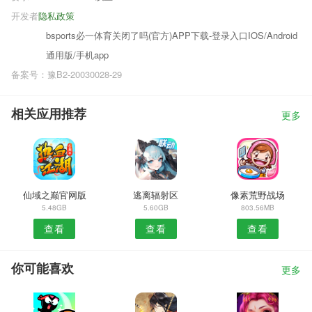
开发者
隐私政策
bsports必一体育关闭了吗(官方)APP下载-登录入口IOS/Android
通用版/手机app
备案号：豫B2-20030028-29
相关应用推荐
更多
仙域之巅官网版
逃离辐射区
像素荒野战场
5.48GB
5.60GB
803.56MB
查看
查看
查看
你可能喜欢
更多