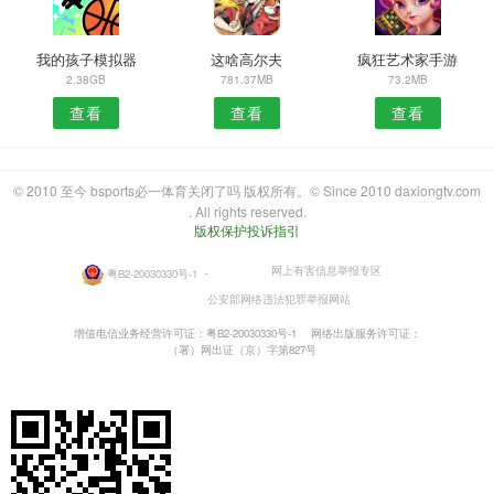
我的孩子模拟器
这啥高尔夫
疯狂艺术家手游
2.38GB
781.37MB
73.2MB
查看
查看
查看
© 2010 至今 bsports必一体育关闭了吗 版权所有。© Since 2010 daxiongtv.com
. All rights reserved.
版权保护投诉指引
网上有害信息举报专区
粤B2-20030330号-1
・
公安部网络违法犯罪举报网站
增值电信业务经营许可证：粤B2-20030330号-1
网络出版服务许可证：
（署）网出证（京）字第827号